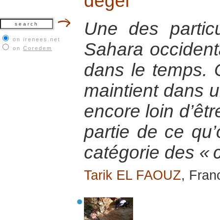
dégel
Une des particu
on irenees.net
Sahara occidenta
on
Coredem
dans le temps. C
maintient dans u
encore loin d’être
partie de ce qu’
catégorie des « c
Tarik EL FAOUZ
, Fran