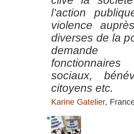
clive la socié
l’action publiq
violence auprè
diverses de la po
demande d
fonctionnaires 
sociaux, bénév
citoyens etc.
Karine Gatelier
, Franc