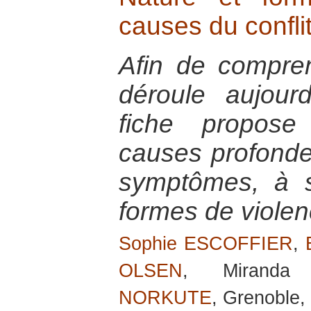
causes du confl
Afin de compren
déroule aujour
fiche propos
causes profondes
symptômes, à sa
formes de viole
Sophie ESCOFFIER
,
OLSEN
, Mirand
NORKUTE
, Grenoble,