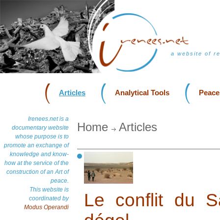
a website of r
Articles
Analytical Tools
Peace
Irenees.net is a
Home
Articles
documentary website
whose purpose is to
promote an exchange of
knowledge and know-
how at the service of the
construction of an Art of
peace.
This website is
Le conflit du S
coordinated by
Modus Operandi