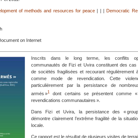
lopment of methods and resources for peace
|
|
|
Democratic Rep
h
ocument on Internet
Inscrits dans le long terme, les conflits o
communautés de Fizi et Uvira constituent des cas
de sociétés fragilisées et recourant régulièrement 
comme mode de revendication. Cette violence
particulièrement par la persistance de nombreu
1
armés »
dont certains se présentent comme « 
revendications communautaires ».
Dans Fizi et Uvira, la persistance des « grou
démontre clairement l’extrême fragilité de la situatio
locale.
Ce rapport est le résultat de plusieurs visites de terr