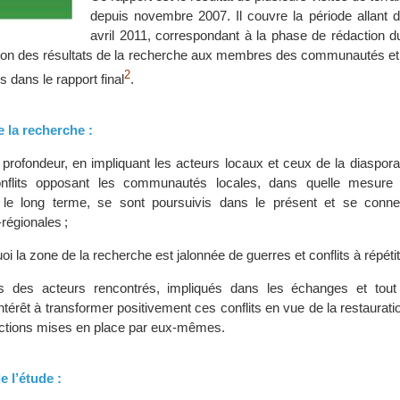
depuis novembre 2007. Il couvre la période allant d
avril 2011, correspondant à la phase de rédaction d
tution des résultats de la recherche aux membres des communautés et 
2
 dans le rapport final
.
e la recherche :
rofondeur, en impliquant les acteurs locaux et ceux de la diaspora
nflits opposant les communautés locales, dans quelle mesure c
s le long terme, se sont poursuivis dans le présent et se conn
égionales ;
i la zone de la recherche est jalonnée de guerres et conflits à répétit
s des acteurs rencontrés, impliqués dans les échanges et tout
ntérêt à transformer positivement ces conflits en vue de la restaurati
actions mises en place par eux-mêmes.
e l’étude :