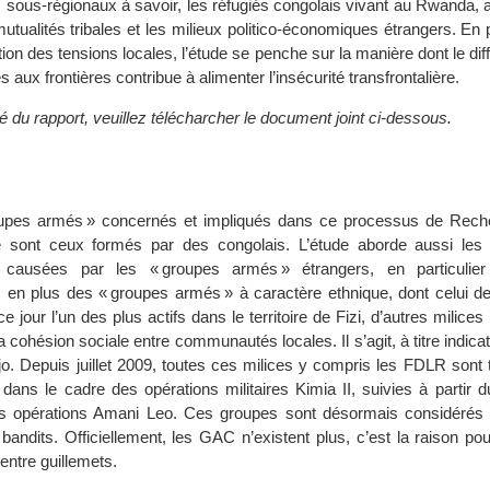
s sous-régionaux à savoir, les réfugiés congolais vivant au Rwanda, 
utualités tribales et les milieux politico-économiques étrangers. En 
tion des tensions locales, l’étude se penche sur la manière dont le diff
s aux frontières contribue à alimenter l’insécurité transfrontalière.
lité du rapport, veuillez télécharcher le document joint ci-dessous.
upes armés » concernés et impliqués dans ce processus de Rech
ve sont ceux formés par des congolais. L’étude aborde aussi le
té causées par les « groupes armés » étrangers, en particulie
 en plus des « groupes armés » à caractère ethnique, dont celui 
 jour l’un des plus actifs dans le territoire de Fizi, d’autres milices 
la cohésion sociale entre communautés locales. Il s’agit, à titre indica
o. Depuis juillet 2009, toutes ces milices y compris les FDLR sont 
ans le cadre des opérations militaires Kimia II, suivies à partir d
es opérations Amani Leo. Ces groupes sont désormais considéré
andits. Officiellement, les GAC n’existent plus, c’est la raison pour
entre guillemets.