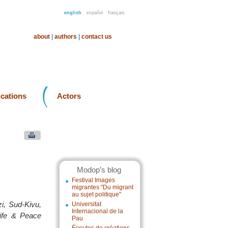
english
español
français
about
|
authors
|
contact us
ications
Actors
Modop’s blog
Festival Images
migrantes "Du migrant
au sujet politique"
zi, Sud-Kivu,
Universitat
Internacional de la
Life & Peace
Pau