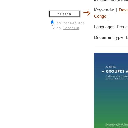
Keywords:
|
Deve
Congo
|
on irenees.net
Languages: Frenc
on
Coredem
Document type: D