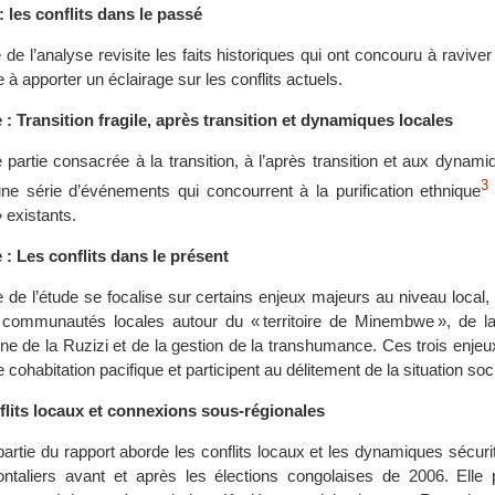
: les conflits dans le passé
 de l’analyse revisite les faits historiques qui ont concouru à raviver
 à apporter un éclairage sur les conflits actuels.
 : Transition fragile, après transition et dynamiques locales
partie consacrée à la transition, à l’après transition et aux dynami
3
une série d’événements qui concourrent à la purification ethnique
 existants.
 : Les conflits dans le présent
e de l’étude se focalise sur certains enjeux majeurs au niveau local, 
 communautés locales autour du « territoire de Minembwe », de la c
aine de la Ruzizi et de la gestion de la transhumance. Ces trois enjeux
cohabitation pacifique et participent au délitement de la situation soci
lits locaux et connexions sous-régionales
 partie du rapport aborde les conflits locaux et les dynamiques sécurit
ntaliers avant et après les élections congolaises de 2006. Elle 