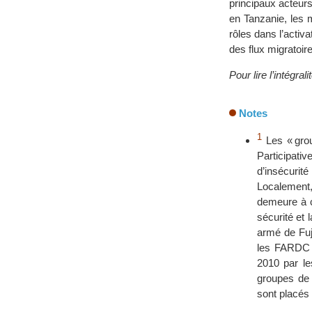
principaux acteur
en Tanzanie, les m
rôles dans l’activa
des flux migratoire
Pour lire l’intégra
Notes
1
Les « gro
Participati
d’insécuri
Localement,
demeure à ce
sécurité et 
armé de Fuj
les FARDC d
2010 par l
groupes de b
sont placés 