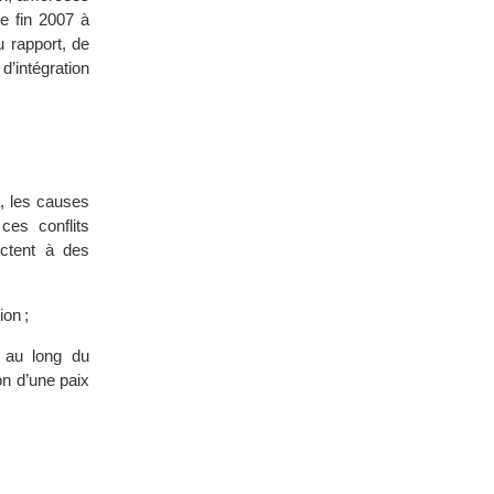
e fin 2007 à
u rapport, de
d’intégration
, les causes
es conflits
ectent à des
ion ;
 au long du
on d’une paix