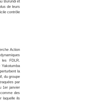
au Burundi et
plus de leurs
icile contrôle
erche Action
s dynamiques
r les FDLR.
de Yakotumba
perturbent la
tif, du groupe
traquées par
u 1er janvier
s comme des
 laquelle ils