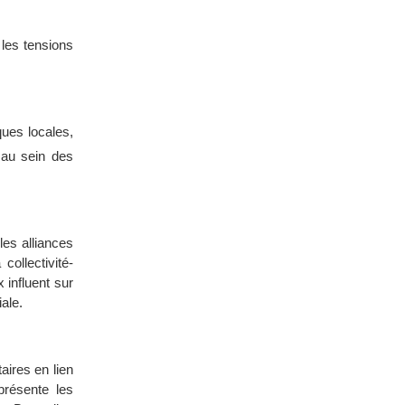
 les tensions
ques locales,
au sein des
les alliances
ollectivité-
 influent sur
ale.
aires en lien
présente les