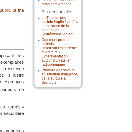
Écoutes de créations
radio et migrations
ublic of the
3 recent articles:
La Tunisie, une
société fragile face à la
persistance de la
menace de
l’extrémisme violent
Comment produire
collectivement du
savoir sur l’expérience
migratoire ?
pposant les
Expérimentation
autour d’un atelier
 exemplaires
radiophonique
à la violence
Produire des savoirs
en situation d’urgence,
 s’illustre
de la Turquie à
x « groupes
Grenoble
porteurs de
pes armés »
n sécuritaire
ain, amorcées