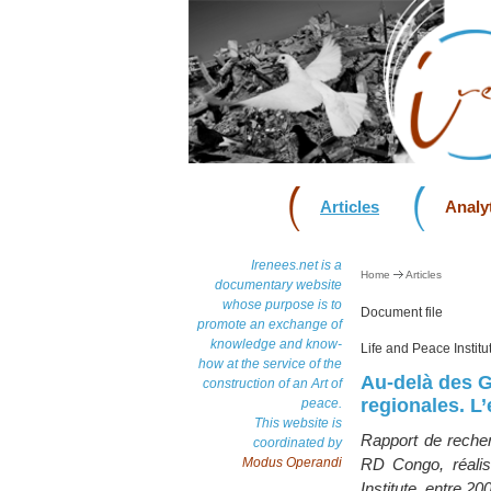
Articles
Analyt
Irenees.net is a
Home
Articles
documentary website
whose purpose is to
Document file
promote an exchange of
knowledge and know-
Life and Peace Instit
how at the service of the
Au-delà des G
construction of an Art of
regionales. L
peace.
This website is
Rapport de recher
coordinated by
Modus Operandi
RD Congo, réalis
Institute, entre 20