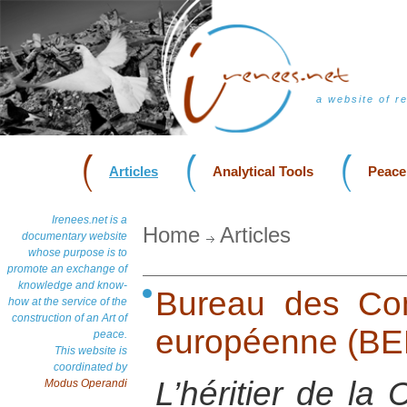
a website of r
Articles
Analytical Tools
Peace
Irenees.net is a
Home
Articles
documentary website
whose purpose is to
promote an exchange of
knowledge and know-
Bureau des Cons
how at the service of the
construction of an Art of
européenne (BE
peace.
This website is
coordinated by
L’héritier de la 
Modus Operandi