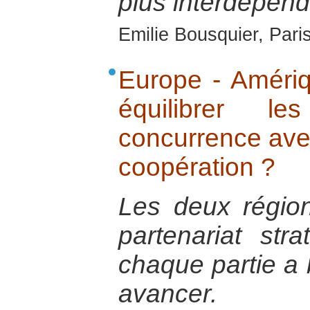
plus interdépend
Emilie Bousquier, Pari
Europe - Améri
équilibrer l
concurrence av
coopération ?
Les deux régio
partenariat str
chaque partie a 
avancer.