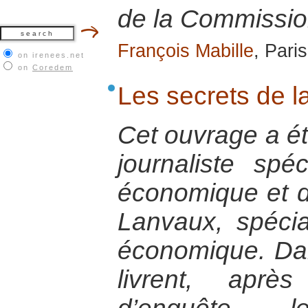
de la Commissi
François Mabille
, Pari
on irenees.net
on
Coredem
Les secrets de 
Cet ouvrage a été
journaliste spé
économique et d
Lanvaux, spécial
économique. Dan
livrent, aprè