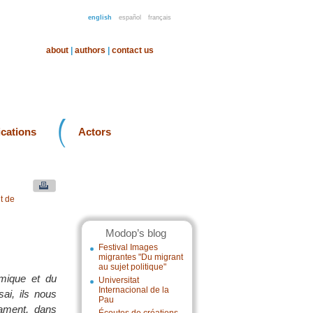
english
español
français
about
|
authors
|
contact us
ications
Actors
t de
Modop’s blog
Festival Images
migrantes "Du migrant
au sujet politique"
omique et du
Universitat
Internacional de la
ai, ils nous
Pau
rament, dans