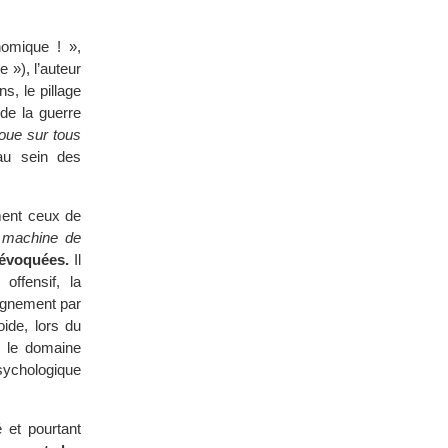
nomique ! »,
 »), l’auteur
s, le pillage
 de la guerre
oue sur tous
’au sein des
mment ceux de
 machine de
 évoquées.
Il
offensif, la
eignement par
oide, lors du
s le domaine
sychologique
é et pourtant