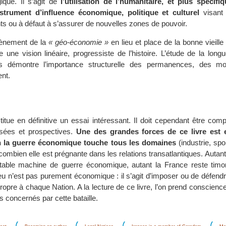
ique. Il s’agit de
l’utilisation de l’humanitaire, et plus spécif
rument d’influence économique, politique et culturel
visant 
 ou à défaut à s’assurer de nouvelles zones de pouvoir.
vènement de la
« géo-économie »
en lieu et place de la bonne vieille 
e une vision linéaire, progressiste de l’histoire. L’étude de la lon
ues démontre l’importance structurelle des permanences, des m
nt.
itue en définitive un essai intéressant. Il doit cependant être com
sées et prospectives.
Une des grandes forces de ce livre est 
 la guerre économique touche tous les domaines
(industrie, spo
ombien elle est prégnante dans les relations transatlantiques. Autan
ritable machine de guerre économique, autant la France reste tim
jeu n’est pas purement économique : il s’agit d’imposer ou de défen
 propre à chaque Nation. A la lecture de ce livre, l’on prend conscience
concernés par cette bataille.