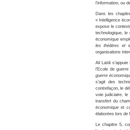
l’information, ou 
Dans les chapitr
« Intelligence éco
expose le contexte
technologique, le 
économique emplo
les théâtres et 
organisations inte
Ali Laïdi s’appui
l’Ecole de guerre
guerre économiqu
s’agit des tech
contrefaçon, le d
voie judiciaire, l
transfert du cham
économique et cul
élaborées lors de
Le chapitre 5, co