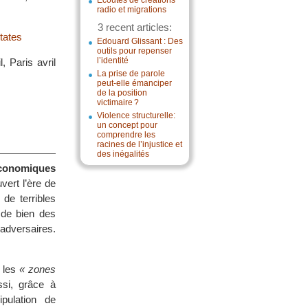
Écoutes de créations
radio et migrations
3 recent articles:
tates
Edouard Glissant : Des
outils pour repenser
l’identité
, Paris avril
La prise de parole
peut-elle émanciper
de la position
victimaire ?
Violence structurelle:
un concept pour
comprendre les
racines de l’injustice et
des inégalités
économiques
vert l’ère de
 de terribles
 de bien des
 adversaires.
s les
« zones
ssi, grâce à
pulation de