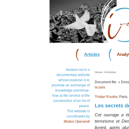
Articles
Analyt
Irenees.net is a
Home
Articles
documentary website
whose purpose is to
Document file
Dossi
promote an exchange of
la paix.
knowledge and know-
how at the service of the
Tristan Routier
, Paris
construction of an Art of
Les secrets d
peace.
This website is
Cet ouvrage a été
coordinated by
terrorisme et Den
Modus Operandi
livrent, après p