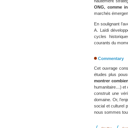
hautement stratég
ONG, comme inst
marchés émergents
En soulignant l’a
A. Laïdi développ
cycles historiq
courants du mome
Commentary
Cet ouvrage const
études plus pous
montrer combien
humanitaire…) et c
construit une vé
domaine. Or, l’en
social et culturel
nous sommes tous 