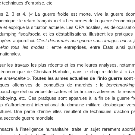
de techniques d’emprise, etc.
es 2, 3 et 4, (« La guerre froide est morte, vive la guerre éco
nomique : le retard français » et « Les armes de la guerre économique
 et explique la situation actuelle. Les OPA hostiles, les délocalisation
dumping fiscal/social et les déstabilisations, illustrent les pratiques
yées aujourd’hui.
C’est désormais une guerre sans images qui se j
selon tous les modes
: entre entreprises, entre Etats ainsi qu
rnationales.
e sur les travaux les plus récents et les meilleures analyses, nota
 économique de Christian Harbulot, dans le chapitre dédié à
« La
e américaine »
.
Toutes les armes actuelles de l’info guerre sont
niques offensives de conquêtes de marchés : le
benchmarking
ébauchage réel ou virtuel de cadres et techniciens adverses, le rens
e lobbying, etc. Ces pratiques sont apparues à la fin de la guerre fr
p d’affrontement international du domaine militaro idéologique ver
turel. Une partie d’entre elles résultent de techniques d’action p
 la seconde guerre mondiale.
nsacré à l’intelligence humanitaire, traite un sujet rarement abord