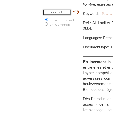
l’ombre, entre les 
Keywords:
To ana
on irenees.net
Ref.: Ali Laïdi e
on
Coredem
2004.
Languages: Frenc
Document type: 
En inventant la 
entre elles et ent
l’hyper compétitio
adversaires comm
bouleversements. 
Bien que des règles
Dès l’introduction
grises »
de la mo
l’espionnage in