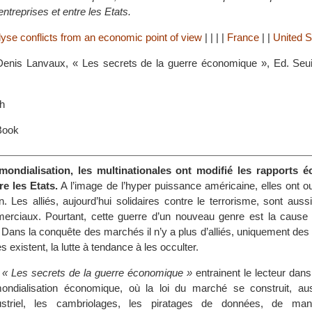
entreprises et entre les Etats.
lyse conflicts from an economic point of view
|
|
|
|
France
|
|
United S
t Denis Lanvaux, « Les secrets de la guerre économique », Ed. Seuil
h
Book
mondialisation, les multinationales ont modifié les rapports 
re les Etats.
A l’image de l’hyper puissance américaine, elles ont ou
n. Les alliés, aujourd’hui solidaires contre le terrorisme, sont aussi
erciaux. Pourtant, cette guerre d’un nouveau genre est la cause
Dans la conquête des marchés il n’y a plus d’alliés, uniquement des
 existent, la lutte à tendance à les occulter.
,
« Les secrets de la guerre économique »
entrainent le lecteur dan
ndialisation économique, où la loi du marché se construit, au
dustriel, les cambriolages, les piratages de données, de mani