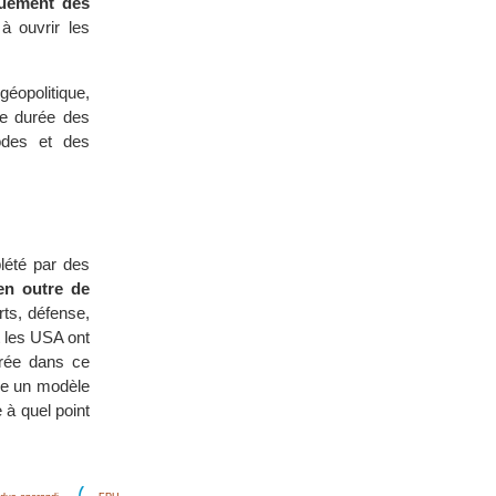
iquement des
à ouvrir les
géopolitique,
gue durée des
odes et des
plété par des
en outre de
rts, défense,
t les USA ont
orée dans ce
dre un modèle
 à quel point