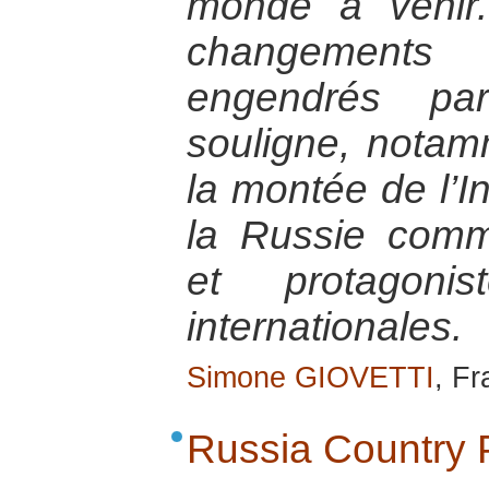
monde à venir.
changements
engendrés par
souligne, notam
la montée de l’I
la Russie com
et protagonis
internationales.
Simone GIOVETTI
, F
Russia Country P