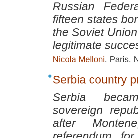
Russian Feder
fifteen states bo
the Soviet Union
legitimate succe
Nicola Melloni
, Paris,
Serbia country pr
Serbia beca
sovereign repu
after Monte
referendum fo