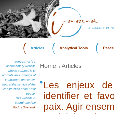
a website of r
Articles
Analytical Tools
Peace
Irenees.net is a
Home
Articles
documentary website
whose purpose is to
promote an exchange of
knowledge and know-
Les enjeux de 
how at the service of the
construction of an Art of
identifier et fav
peace.
This website is
coordinated by
paix. Agir ensem
Modus Operandi