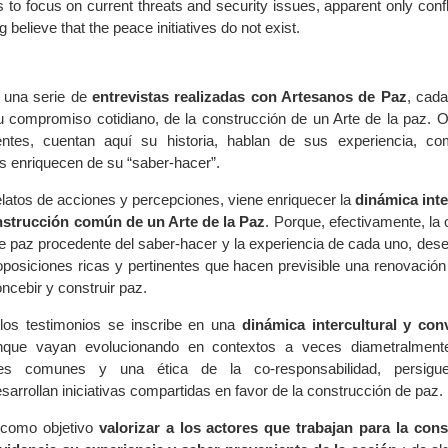
 to focus on current threats and security issues, apparent only conf
 believe that the peace initiatives do not exist.
e una serie de
entrevistas realizadas con Artesanos de Paz
, cada
u compromiso cotidiano, de la construcción de un Arte de la paz. O
entes, cuentan aquí su historia, hablan de sus experiencia, c
s enriquecen de su “saber-hacer”.
latos de acciones y percepciones, viene enriquecer la
dinámica inte
onstrucción común de un Arte de la Paz
. Porque, efectivamente, la
e paz procedente del saber-hacer y la experiencia de cada uno, des
oposiciones ricas y pertinentes que hacen previsible una renovación
ncebir y construir paz.
 los testimonios se inscribe en una
dinámica intercultural y co
que vayan evolucionando en contextos a veces diametralmente 
es comunes y una ética de la co-responsabilidad, persigue
arrollan iniciativas compartidas en favor de la construcción de paz.
e como objetivo
valorizar a los actores que trabajan para la con