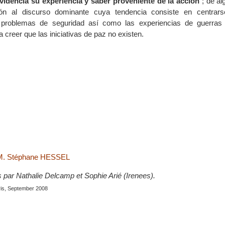
videncia su experiencia y saber proveniente de la acción
; de a
ión al discurso dominante cuya tendencia consiste en centrars
problemas de seguridad así como las experiencias de guerras y
a creer que las iniciativas de paz no existen.
 M. Stéphane HESSEL
s par Nathalie Delcamp et Sophie Arié (Irenees).
ris, September 2008