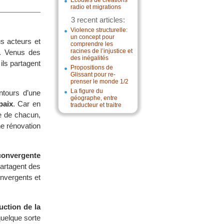
Écoutes de créations
radio et migrations
3 recent articles:
Violence structurelle:
un concept pour
us acteurs et
comprendre les
racines de l’injustice et
x. Venus des
des inégalités
ils partagent
Propositions de
Glissant pour re-
prenser le monde 1/2
La figure du
ntours d’une
géographe, entre
paix
. Car en
traducteur et traitre
ce de chacun,
ne rénovation
convergente
partagent des
onvergents et
uction de la
 quelque sorte