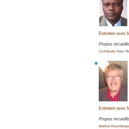
Entretien avec 
Propos recueilli
Cyril Musila
, Paris, 
Entretien ave
Propos recueilli
Manfred Rosenberge