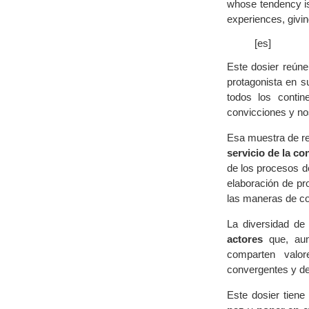
whose tendency is
experiences, giving
[es]
Este dosier reún
protagonista en s
todos los contin
convicciones y no
Esa muestra de re
servicio de la c
de los procesos d
elaboración de pr
las maneras de co
La diversidad de
actores
que, aun
comparten valor
convergentes y des
Este dosier tien