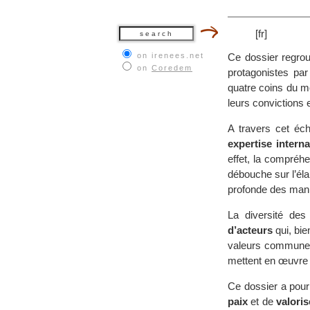
[fr]
on irenees.net
Ce dossier regrou
on
Coredem
protagonistes par
quatre coins du mon
leurs convictions e
A travers cet éch
expertise intern
effet, la compréh
débouche sur l’éla
profonde des maniè
La diversité des
d’acteurs
qui, bie
valeurs communes 
mettent en œuvre d
Ce dossier a pou
paix
et de
valoris