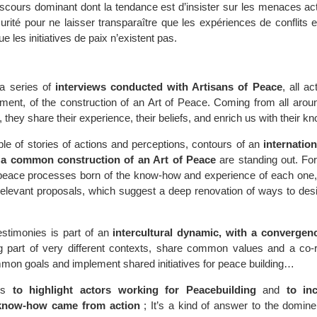
scours dominant dont la tendance est d’insister sur les menaces act
rité pour ne laisser transparaître que les expériences de conflits 
e les initiatives de paix n’existent pas.
 a series of
interviews conducted with Artisans of Peace
, all a
tment, of the construction of an Art of Peace. Coming from all arou
ry, they share their experience, their beliefs, and enrich us with their 
le of stories of actions and perceptions, contours of an
internation
f a common construction of an Art of Peace
are standing out. For
peace processes born of the know-how and experience of each one, 
elevant proposals, which suggest a deep renovation of ways to desi
testimonies is part of an
intercultural dynamic, with a convergen
 part of very different contexts, share common values and a co-re
mmon goals and implement shared initiatives for peace building…
ims
to highlight actors working for Peacebuilding
and
to in
know-how came from action
; It’s a kind of answer to the domine