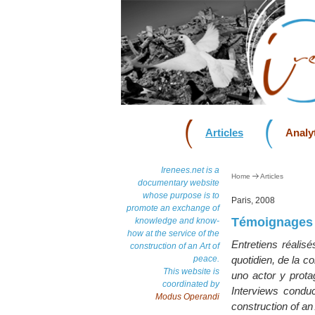
Articles
Analyt
Irenees.net is a
Home
Articles
documentary website
whose purpose is to
Paris, 2008
promote an exchange of
Témoignages d
knowledge and know-
how at the service of the
Entretiens réalis
construction of an Art of
peace.
quotidien, de la c
This website is
uno actor y prota
coordinated by
Interviews conduc
Modus Operandi
construction of an