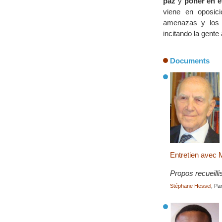
paz
y
poner en e
viene en oposic
amenazas y los 
incitando la gente 
Documents
Entretien avec
Propos recueilli
Stéphane Hessel
, Pa