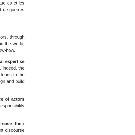
uelles et les
et de guerres
ctors, through
nd the world,
know-how.
al expertise
, indeed, the
leads to the
gn and build
ce of actors
sponsibility
crease their
nt discourse