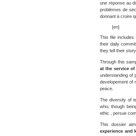
une réponse au di
problèmes de sécu
donnant à croire qu
[en]
This file includes
their daily commi
they tell their sto
Through this samp
at the service o
understanding of 
developement of r
peace.
The diversity of 
who, though being
ethic , persue co
This dossier a
experience and 