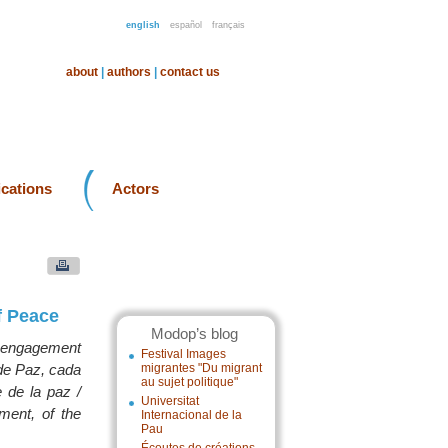
english
español
français
about
|
authors
|
contact us
ications
Actors
f Peace
Modop’s blog
r engagement
Festival Images
 de Paz, cada
migrantes "Du migrant
au sujet politique"
 de la paz /
Universitat
ment, of the
Internacional de la
Pau