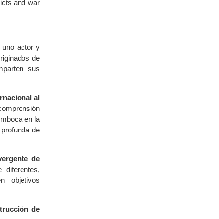
licts and war
 uno actor y
riginados de
omparten sus
rnacional al
 comprensión
emboca en la
 profunda de
nvergente de
diferentes,
n objetivos
strucción de