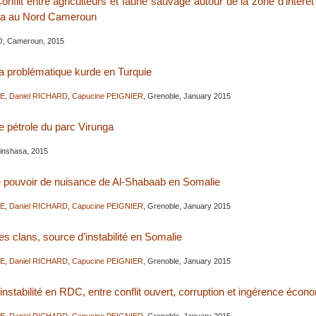
Conflit entre agriculteurs et faune sauvage autour de la zone d’intérê
oa au Nord Cameroun
O, Cameroun, 2015
La problématique kurde en Turquie
RE
,
Daniel RICHARD
,
Capucine PEIGNIER
, Grenoble, January 2015
Le pétrole du parc Virunga
Kinshasa, 2015
 le pouvoir de nuisance de Al-Shabaab en Somalie
RE
,
Daniel RICHARD
,
Capucine PEIGNIER
, Grenoble, January 2015
Les clans, source d’instabilité en Somalie
RE
,
Daniel RICHARD
,
Capucine PEIGNIER
, Grenoble, January 2015
L’instabilité en RDC, entre conflit ouvert, corruption et ingérence écon