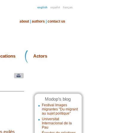
english
español
français
about
|
authors
|
contact us
ications
Actors
Modop’s blog
Festival Images
migrantes "Du migrant
au sujet politique"
Universitat
Internacional de la
Pau
s exilés