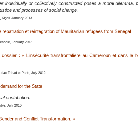
 individually or collectively constructed poses a moral dilemma, pa
 justice and processes of social change.
, Kigali, January 2013
repatration et reintegration of Mauritanian refugees from Senegal
renoble, January 2013
u dossier : « L’insécurité transfrontalière au Cameroun et dans le 
u lac Tchad et Paris, July 2012
 demand for the State
al contribution.
oble, July 2010
 Gender and Conflict Transformation. »