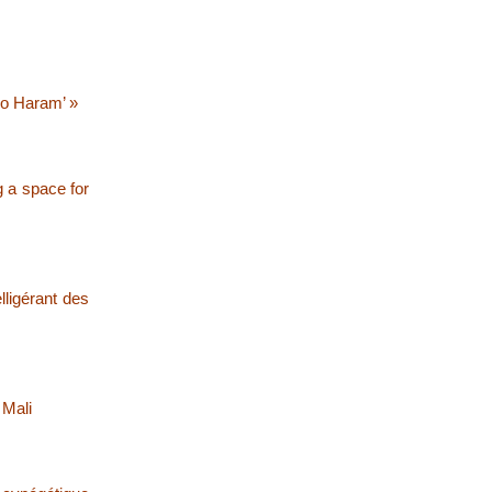
oko Haram’ »
g a space for
lligérant des
 Mali