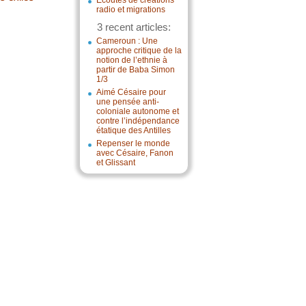
Écoutes de créations
radio et migrations
3 recent articles:
Cameroun : Une
approche critique de la
notion de l’ethnie à
partir de Baba Simon
1/3
Aimé Césaire pour
une pensée anti-
coloniale autonome et
contre l’indépendance
étatique des Antilles
Repenser le monde
avec Césaire, Fanon
et Glissant