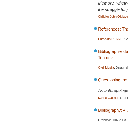
Memory, whether
the struggle for
Chijioke John Ojukwu
References: The 
Elizabeth DESSIE
, G
Bibliographie d
Tchad »
Cyril Musila
, Bassin d
Questioning the
An anthropologic
Karine Gatelier
, Gren
Bibliography: «
Grenoble, July 2008