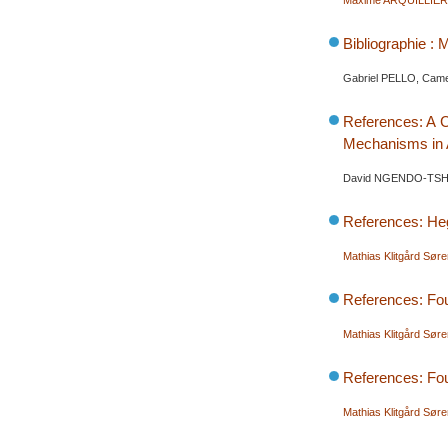
Maxime ARQUILLIE
Bibliographie : 
Gabriel PELLO, Came
References: A C
Mechanisms in 
David NGENDO-TSHI
References: Heg
Mathias Klitgård Sør
References: Fou
Mathias Klitgård Sør
References: Fou
Mathias Klitgård Sør