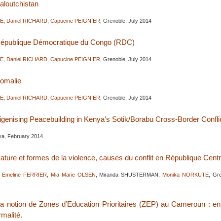
Baloutchistan
RE
,
Daniel RICHARD
,
Capucine PEIGNIER
, Grenoble, July 2014
 République Démocratique du Congo (RDC)
RE
,
Daniel RICHARD
,
Capucine PEIGNIER
, Grenoble, July 2014
Somalie
RE
,
Daniel RICHARD
,
Capucine PEIGNIER
, Grenoble, July 2014
igenising Peacebuilding in Kenya’s Sotik/Borabu Cross-Border Confli
a, February 2014
Nature et formes de la violence, causes du conflit en République Centr
,
Emeline FERRIER
,
Mia Marie OLSEN
, Miranda SHUSTERMAN,
Monika NORKUTE
, Gr
 La notion de Zones d’Education Prioritaires (ZEP) au Cameroun : e
rmalité.