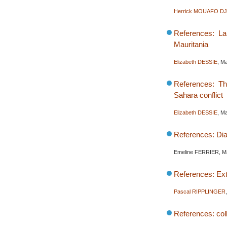
Herrick MOUAFO D
References: La
Mauritania
Elizabeth DESSIE
, M
References: Th
Sahara conflict
Elizabeth DESSIE
, M
References: Di
Emeline FERRIER, M
References: Ext
Pascal RIPPLINGER
References: col