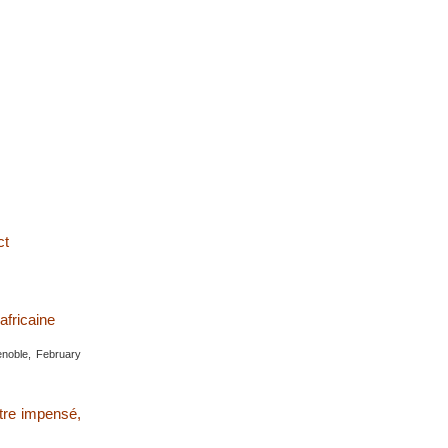
ct
africaine
enoble, February
ntre impensé,