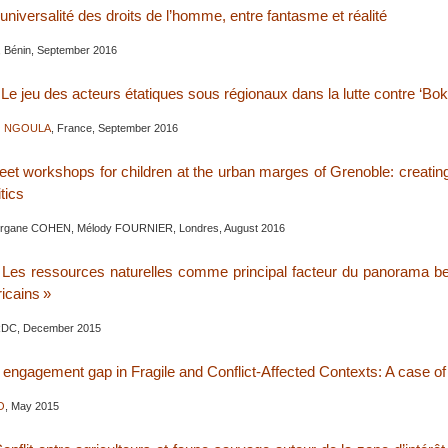
L’universalité des droits de l’homme, entre fantasme et réalité
, Bénin, September 2016
« Le jeu des acteurs étatiques sous régionaux dans la lutte contre ‘B
O NGOULA
, France, September 2016
eet workshops for children at the urban marges of Grenoble: creatin
itics
organe COHEN, Mélody FOURNIER, Londres, August 2016
 " Les ressources naturelles comme principal facteur du panorama be
icains »
RDC, December 2015
engagement gap in Fragile and Conflict-Affected Contexts: A case of
O
, May 2015