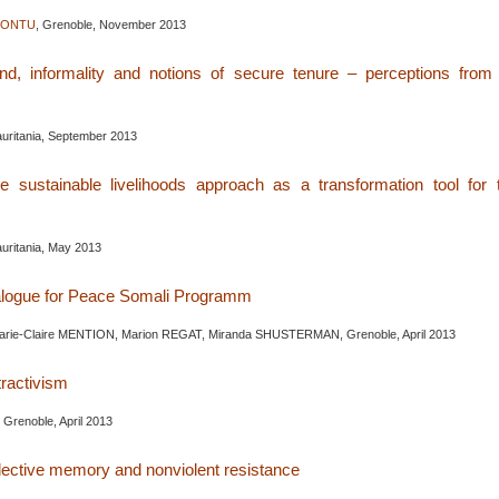
JONTU
, Grenoble, November 2013
nd, informality and notions of secure tenure – perceptions from
auritania, September 2013
e sustainable livelihoods approach as a transformation tool for
auritania, May 2013
alogue for Peace Somali Programm
arie-Claire MENTION, Marion REGAT, Miranda SHUSTERMAN, Grenoble, April 2013
ractivism
, Grenoble, April 2013
lective memory and nonviolent resistance