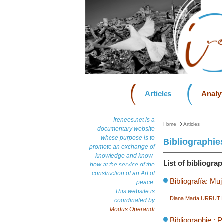
Articles
Analyt
Irenees.net is a
Home
Articles
documentary website
whose purpose is to
Bibliographie
promote an exchange of
knowledge and know-
List of bibliograp
how at the service of the
construction of an Art of
Bibliografía: M
peace.
This website is
Diana María URRU
coordinated by
Modus Operandi
Bibliographie : 