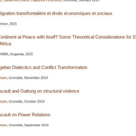
RE
,
Daniel RICHARD
,
Capucine PEIGNIER
, Grenoble, January 2015
Migration transfrontalière et droits économiques et sociaux
roun, 2015
ontinent at Peace with Itself? Some Theoretical Considerations for 
Africa
MBA, Ouganda, 2015
elian Dialectics and Conflict Transformation
ensen
, Grenoble, November 2014
cault and Galtung on structural violence
ensen
, Grenoble, October 2014
cault on Power Relations
ensen
, Grenoble, September 2014