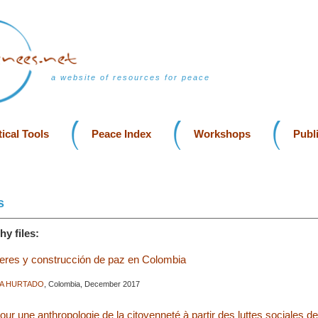
a website of resources for peace
ical Tools
Peace Index
Workshops
Publ
s
hy files:
ujeres y construcción de paz en Colombia
TIA HURTADO
, Colombia, December 2017
Pour une anthropologie de la citoyenneté à partir des luttes sociales de