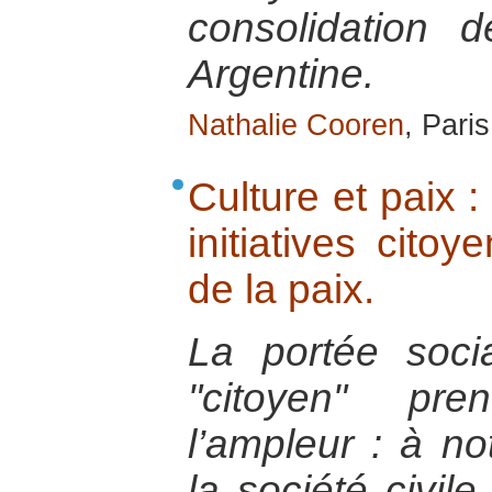
consolidation 
Argentine.
Nathalie Cooren
, Pari
Culture et paix : 
initiatives cito
de la paix.
La portée soci
"citoyen" pre
l’ampleur : à n
la société civile