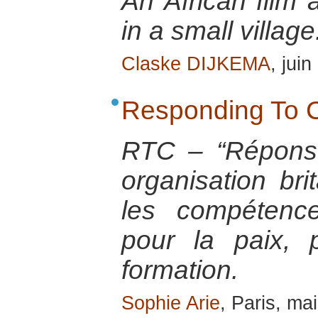
An African film 
in a small village
Claske DIJKEMA
, jui
Responding To C
RTC – “Réponse
organisation bri
les compétence
pour la paix, 
formation.
Sophie Arie
, Paris, ma