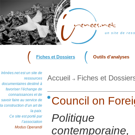
un site de res
Fiches et Dossiers
Outils d’analyses
Irénées.net est un site de
Accueil
Fiches et Dossier
ressources
documentaires destiné à
favoriser l’échange de
connaissances et de
Council on Fore
savoir faire au service de
la construction d’un art de
la paix.
Politique 
Ce site est porté par
l’association
contemporai
Modus Operandi