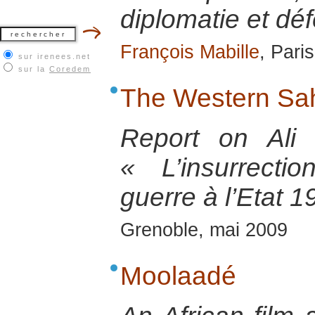
diplomatie et dé
François Mabille
, Pari
sur irenees.net
sur la
Coredem
The Western Sah
Report on Ali
« L’insurrect
guerre à l’Etat 
Grenoble, mai 2009
Moolaadé