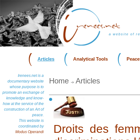
a website of r
Articles
Analytical Tools
Peace
Irenees.net is a
Home
Articles
documentary website
whose purpose is to
promote an exchange of
knowledge and know-
how at the service of the
construction of an Art of
peace.
This website is
Droits des fem
coordinated by
Modus Operandi