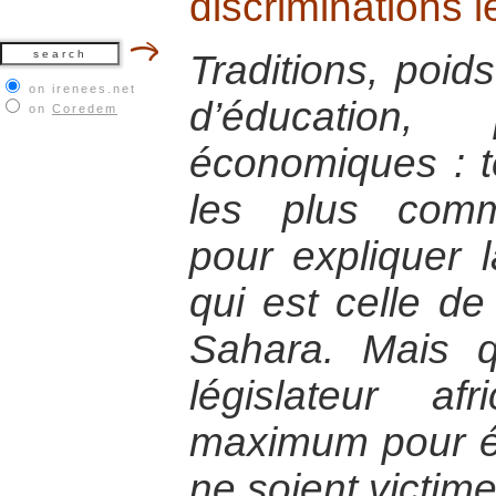
discriminations l
Traditions, poids
on irenees.net
d’éducation, 
on
Coredem
économiques : te
les plus com
pour expliquer l
qui est celle d
Sahara. Mais q
législateur afr
maximum pour é
ne soient victime