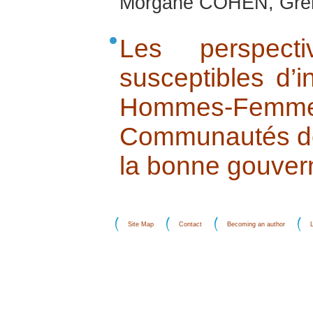
Morgane COHEN, Gre
Les perspec
susceptibles d’i
Hommes-Fe
Communautés de 
la bonne gouve
Site Map
Contact
Becoming an author