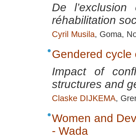
De l’exclusion
réhabilitation s
Cyril Musila
, Goma, No
Gendered cycle o
Impact of conf
structures and g
Claske DIJKEMA
, Gre
Women and Deve
- Wada