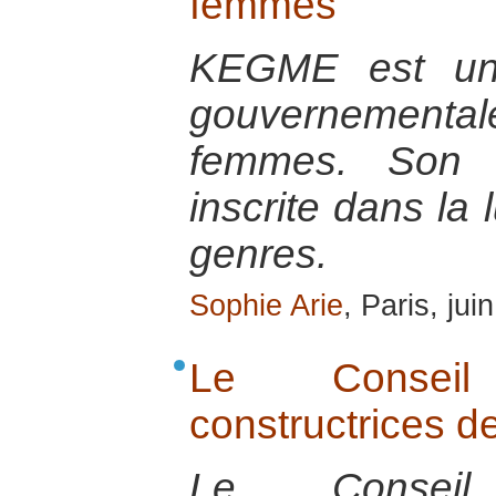
femmes
KEGME est une
gouvernementa
femmes. Son a
inscrite dans la 
genres.
Sophie Arie
, Paris, jui
Le Consei
constructrices d
Le Consei