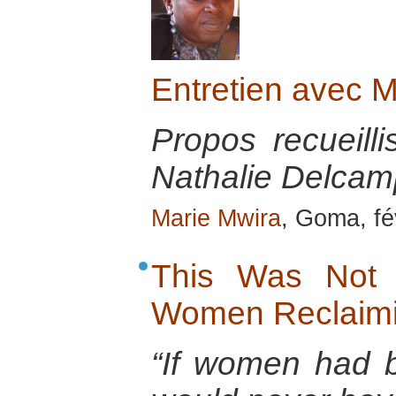
Entretien avec
Propos recueill
Nathalie Delcamp
Marie Mwira
, Goma, fé
This Was Not 
Women Reclaimi
“If women had b