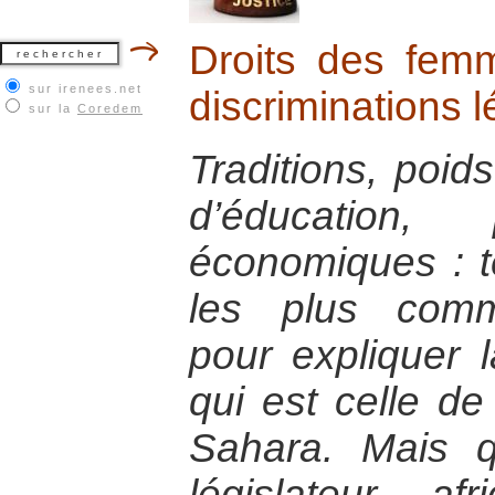
Droits des fem
sur irenees.net
discriminations l
sur la
Coredem
Traditions, poids
d’éducation, 
économiques : te
les plus com
pour expliquer l
qui est celle d
Sahara. Mais q
législateur afr