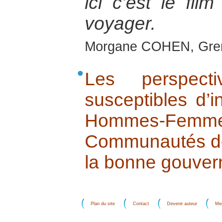
ici c’est le fi
voyager.
Morgane COHEN, Gre
Les perspec
susceptibles d’i
Hommes-Fe
Communautés de 
la bonne gouve
Plan du site
Contact
Devenir auteur
Men