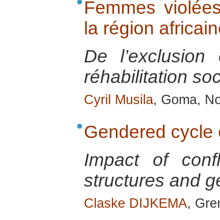
Femmes violées 
la région africa
De l’exclusion
réhabilitation s
Cyril Musila
, Goma, No
Gendered cycle o
Impact of conf
structures and g
Claske DIJKEMA
, Gre