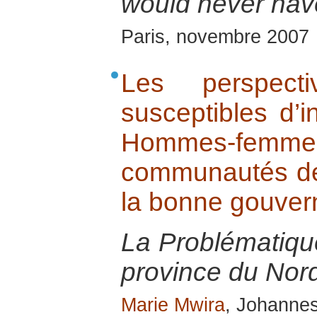
would never hav
Paris, novembre 2007
Les perspec
susceptibles d’i
Hommes-fe
communautés de 
la bonne gouve
La Problématiq
province du Nor
Marie Mwira
, Johanne