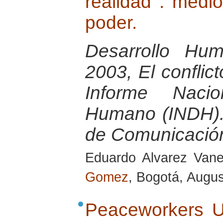
realidad : medi
poder.
Desarrollo Hu
2003, El conflict
Informe Nacio
Humano (INDH).
de Comunicació
Eduardo Alvarez Van
Gomez
, Bogotá, Augu
Peaceworkers UK