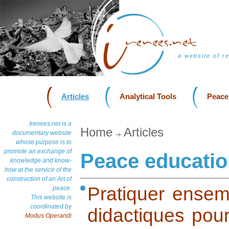
a website of r
Articles
Analytical Tools
Peace
Irenees.net is a
Home
Articles
documentary website
whose purpose is to
promote an exchange of
Peace educati
knowledge and know-
how at the service of the
construction of an Art of
Pratiquer ensemb
peace.
This website is
coordinated by
didactiques pour
Modus Operandi