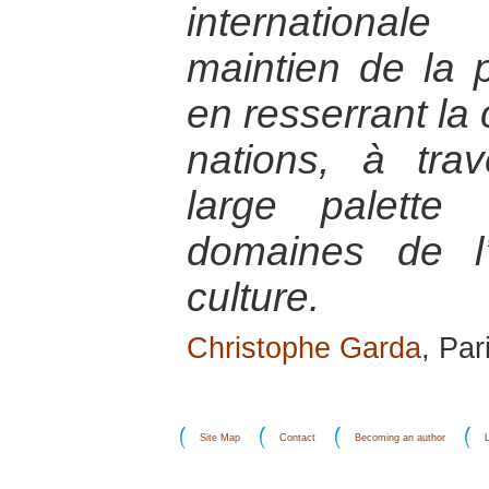
international
maintien de la p
en resserrant la 
nations, à tr
large palette
domaines de l
culture.
Christophe Garda
, Par
Site Map
Contact
Becoming an author