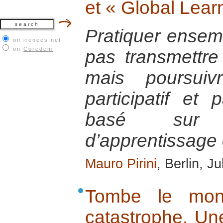
et « Global Learn
Pratiquer ensemb
on irenees.net
on
Coredem
pas transmettre 
mais poursui
participatif et
basé sur 
d’apprentissage 
Mauro Pirini
, Berlin, J
Tombe le mon
catastrophe. Un