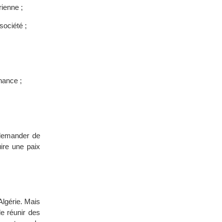
rienne ;
société ;
nance ;
 demander de
uire une paix
Algérie. Mais
e réunir des