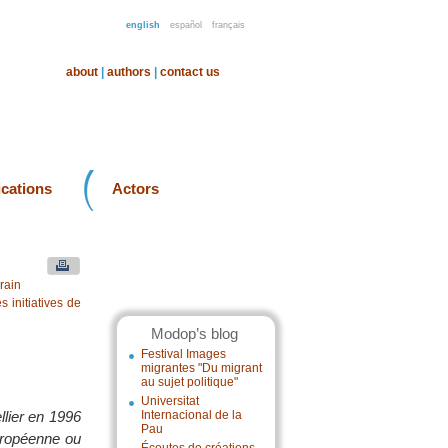
english
español
français
about
|
authors
|
contact us
ications
Actors
rain
 initiatives de
Modop’s blog
Festival Images
migrantes "Du migrant
au sujet politique"
Universitat
llier en 1996
Internacional de la
Pau
européenne ou