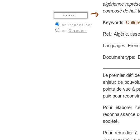
algérienne représe
composé de huit th
Keywords:
Cutlur
on irenees.net
on
Coredem
Ref.: Algérie, tis
Languages: Frenc
Document type: 
Le premier défi de 
enjeux de pouvoir
points de vue à pa
paix pour reconstru
Pour élaborer cet
reconnaissance de 
société.
Pour remédier à c
algérienne n’a pa