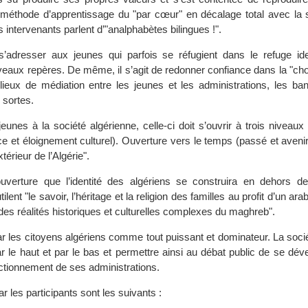
méthode d’apprentissage du "par cœur" en décalage total avec la 
intervenants parlent d’"analphabètes bilingues !".
s’adresser aux jeunes qui parfois se réfugient dans le refuge iden
eaux repères. De même, il s’agit de redonner confiance dans la "cho
lieux de médiation entre les jeunes et les administrations, les ba
 sortes.
jeunes à la société algérienne, celle-ci doit s’ouvrir à trois niveaux
ce et éloignement culturel). Ouverture vers le temps (passé et aveni
extérieur de l’Algérie".
uverture que l’identité des algériens se construira en dehors de
tilent "le savoir, l’héritage et la religion des familles au profit d’un a
des réalités historiques et culturelles complexes du maghreb".
ar les citoyens algériens comme tout puissant et dominateur. La sociét
 par le haut et par le bas et permettre ainsi au débat public de se dév
onctionnement de ses administrations.
ar les participants sont les suivants :