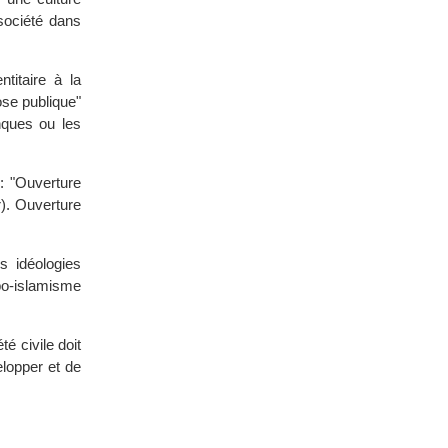
société dans
titaire à la
se publique"
nques ou les
 : "Ouverture
r). Ouverture
s idéologies
rabo-islamisme
é civile doit
elopper et de