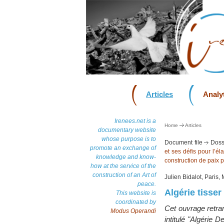
Articles
Analyt
Irenees.net is a
Home
Articles
documentary website
whose purpose is to
Document file
Doss
promote an exchange of
et ses défis pour l’é
knowledge and know-
construction de paix p
how at the service of the
construction of an Art of
Julien Bidalot, Paris
peace.
Algérie tisser
This website is
coordinated by
Cet ouvrage retra
Modus Operandi
intitulé "Algérie