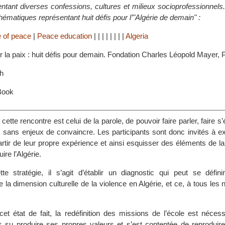
ntant diverses confessions, cultures et milieux socioprofessionnels.
ématiques représentant huit défis pour l’"Algérie de demain" :
e of peace
|
Peace education
|
|
|
|
|
|
|
|
Algeria
ser la paix : huit défis pour demain. Fondation Charles Léopold Mayer, 
h
Book
cette rencontre est celui de la parole, de pouvoir faire parler, faire s
, sans enjeux de convaincre. Les participants sont donc invités à e
rtir de leur propre expérience et ainsi esquisser des éléments de la
ire l’Algérie.
te stratégie, il s’agit d’établir un diagnostic qui peut se défi
la dimension culturelle de la violence en Algérie, et ce, à tous les 
et état de fait, la redéfinition des missions de l’école est nécess
s su produire ses propres valeurs et s’est contentée de reproduire