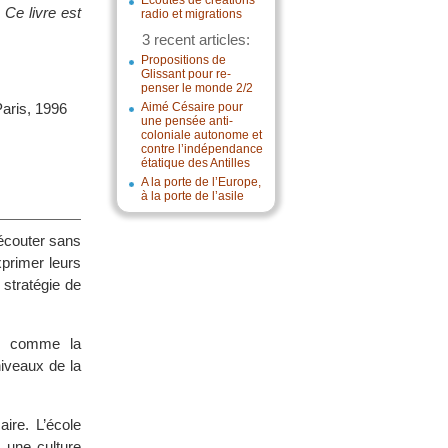
Écoutes de créations
 Ce livre est
radio et migrations
3 recent articles:
Propositions de
Glissant pour re-
penser le monde 2/2
Paris, 1996
Aimé Césaire pour
une pensée anti-
coloniale autonome et
contre l’indépendance
étatique des Antilles
A la porte de l’Europe,
à la porte de l’asile
’écouter sans
xprimer leurs
 stratégie de
nir comme la
niveaux de la
aire. L’école
 une culture