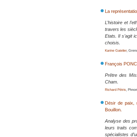
La représentation
L’histoire et l’
travers les sièc
Etats. Il s’agit
choisis.
Karine Gatelier
, Gren
François PONC
Prêtre des Mis
Cham.
Richard Pétris
, Phnom
Désir de paix, 
Bouillon.
Analyse des pro
leurs traits c
spécialistes d’