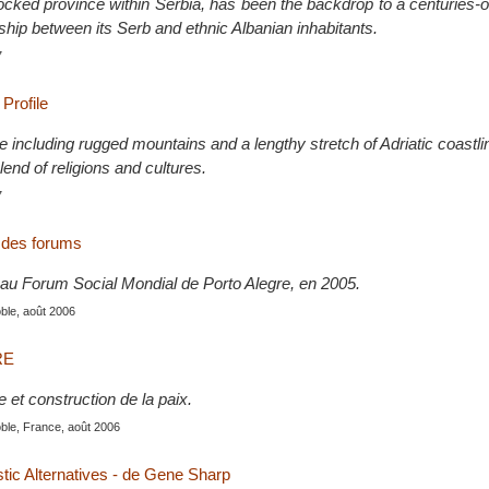
ocked province within Serbia, has been the backdrop to a centuries-o
nship between its Serb and ethnic Albanian inhabitants.
7
Profile
 including rugged mountains and a lengthy stretch of Adriatic coastlin
lend of religions and cultures.
7
t des forums
é au Forum Social Mondial de Porto Alegre, en 2005.
ble, août 2006
RE
e et construction de la paix.
ble, France, août 2006
stic Alternatives - de Gene Sharp