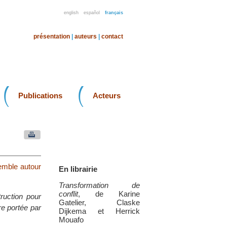
english
español
français
présentation
|
auteurs
|
contact
Publications
Acteurs
semble autour
En librairie
Transformation de
conflit
, de Karine
truction pour
Gatelier, Claske
re portée par
Dijkema et Herrick
Mouafo