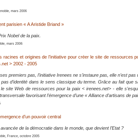
renoble, mars 2006
t parisien « A Aristide Briand »
Prix Nobel de la paix.
oble, mars 2006
 racines et origines de l’initiative pour créer le site de ressources p
s.net > 2002 - 2005
es premiers pas, l’initiative Irenees ne s’instaure pas, elle n’est pas 
 pas d’identité dans le sens classique du terme. Grâce au fait que 
} - le site Web de ressources pour la paix < irenees.net> - elle s’e
ansversale favorisant l’émergence d’une « Alliance d’artisans de pai
5
’émergence d’un pouvoir central
e avancée de la démocratie dans le monde, que devient l’Etat ?
oble, France, octobre 2005