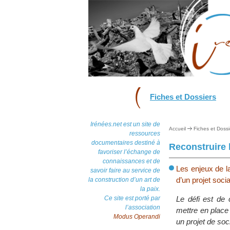
Fiches et Dossiers
Irénées.net est un site de
Accueil
Fiches et Dossi
ressources
documentaires destiné à
Reconstruire l
favoriser l’échange de
connaissances et de
Les enjeux de la
savoir faire au service de
d’un projet socia
la construction d’un art de
la paix.
Ce site est porté par
Le défi est de 
l’association
mettre en place 
Modus Operandi
un projet de soc