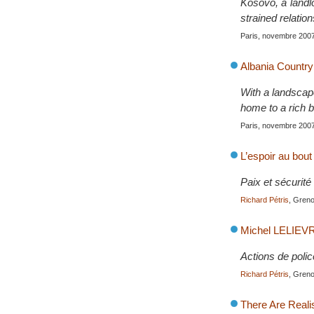
Kosovo, a landl
strained relatio
Paris, novembre 200
Albania Country 
With a landscape
home to a rich b
Paris, novembre 200
L’espoir au bou
Paix et sécurit
Richard Pétris
, Greno
Michel LELIEV
Actions de polic
Richard Pétris
, Greno
There Are Reali