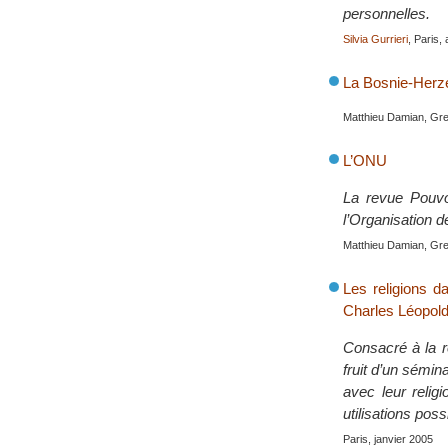
personnelles.
Silvia Gurrieri
, Paris, 
La Bosnie-Herzé
Matthieu Damian, Gre
L’ONU
La revue Pouvo
l’Organisation 
Matthieu Damian, Gre
Les religions d
Charles Léopold
Consacré à la re
fruit d’un sémin
avec leur relig
utilisations poss
Paris, janvier 2005