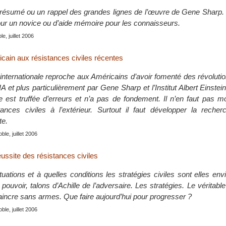
n résumé ou un rappel des grandes lignes de l’œuvre de Gene Sharp. I
pour un novice ou d’aide mémoire pour les connaisseurs.
le, juillet 2006
icain aux résistances civiles récentes
ternationale reproche aux Américains d’avoir fomenté des révolutio
 et plus particulièrement par Gene Sharp et l’Institut Albert Einstein 
est truffée d’erreurs et n’a pas de fondement. Il n’en faut pas mo
tances civiles à l’extérieur. Surtout il faut développer la reche
te.
le, juillet 2006
éussite des résistances civiles
uations et à quelles conditions les stratégies civiles sont elles en
pouvoir, talons d’Achille de l’adversaire. Les stratégies. Le vérita
aincre sans armes. Que faire aujourd’hui pour progresser ?
le, juillet 2006