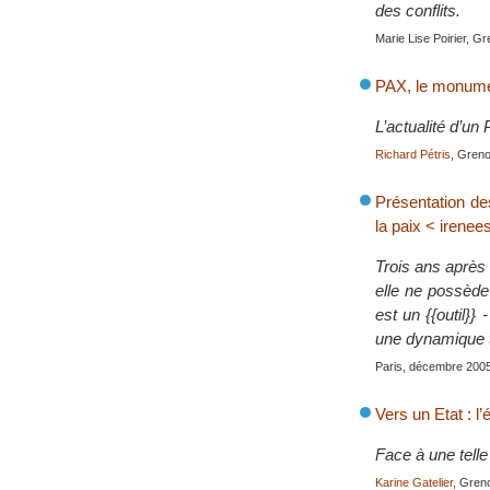
des conflits.
Marie Lise Poirier, G
PAX, le monumen
L’actualité d’un 
Richard Pétris
, Gren
Présentation des
la paix < irenee
Trois ans après s
elle ne possède
est un {{outil}
une dynamique tr
Paris, décembre 200
Vers un Etat : l
Face à une tell
Karine Gatelier
, Gren