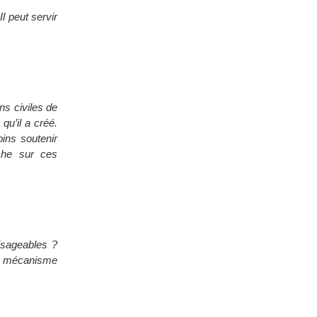
l peut servir
ns civiles de
qu’il a créé.
ins soutenir
rche sur ces
visageables ?
ble mécanisme