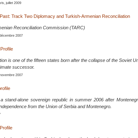
ris, juillet 2009
 Past: Track Two Diplomacy and Turkish-Armenian Reconciliation
menian Reconciliation Commission (TARC)
, décembre 2007
Profile
on is one of the fifteen states born after the collapse of the Soviet U
itimate successor.
, novembre 2007
rofile
a stand-alone sovereign republic in summer 2006 after Montenegr
independence from the Union of Serbia and Montenegro.
7
rofile