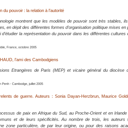
 du pouvoir : la relation à l’autorité
ethnologie montrent que les modèles de pouvoir sont très stables, il
les, en dépit des différentes formes d’organisation politique mises en 
 ici d’étudier la représentation du pouvoir dans les différentes culture
oble, France, octobre 2005
HAUD, l’ami des Cambodgiens
sions Etrangères de Paris (MEP) et vicaire général du diocèse
 Penh - Cambodge, juillet 2005
relents de guerre. Auteurs : Sonia Dayan-Herzbrun, Maurice Goldr
cessus de paix en Afrique du Sud, au Proche-Orient et en Irlande
ommuns et de leurs spécificités. Au nombre de trois, les auteurs
une zone particulière, de par leur origine, ou pour des raisons ac