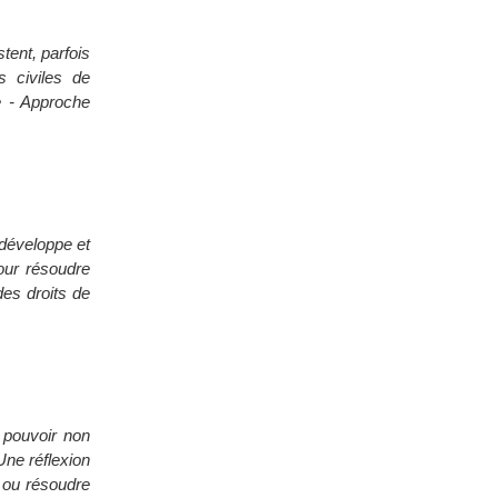
tent, parfois
 civiles de
e - Approche
- développe et
pour résoudre
des droits de
 pouvoir non
Une réflexion
s ou résoudre