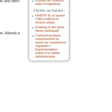
ld and often-
Écoutes de créations
radio et migrations
3 fiches au hasard :
HABITAT III, ou quand
l’ONU entérine le
miracle urbain….
Drawing on the move:
Atelier participatif
e, Albania is
Comment produire
collectivement du
savoir sur l’expérience
migratoire ?
Expérimentation
autour d’un atelier
radiophonique