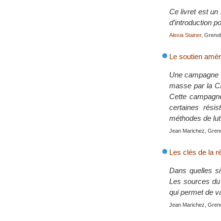
Ce livret est u
d’introduction 
Alexia Stainer
, Grenob
Le soutien amér
Une campagne in
masse par la CIA
Cette campagne 
certaines résis
méthodes de lut
Jean Marichez, Grenob
Les clés de la r
Dans quelles sit
Les sources du 
qui permet de v
Jean Marichez, Grenob