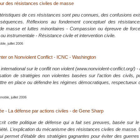
ur des résistances civiles de masse
éristiques de ces résistances sont peu connues, des confusions exis
séquences. Réflexions au fondement conceptuel des résistances
de masse et luttes minoritaires - Compassion ou épreuve de forc
ou instrumentale - Résistance civile et intervention civile.
le, juillet 2006
nter on Nonviolent Conflict - ICNC - Washington
international sur le conflit non violent (www.nonviolent-conflict.org/) 
isation de stratégies non violentes basées sur l’action des civils, 
ettre en place ou défendre les régimes démocratiques, respectueux 
noble, juillet 2006
sée - La défense par actions civiles - de Gene Sharp
it cette politique de défense qui a fait ses preuves, basée sur le
ciété. L’explication du mécanisme des résistances civiles de masse. 
ui permet d’établir des stratégies gagnantes pour éviter des guerre