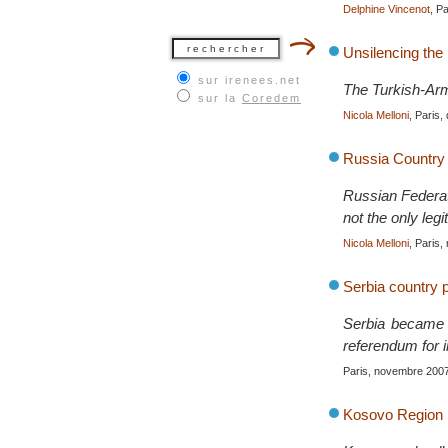
Delphine Vincenot
, Pa
Unsilencing the
sur irenees.net
The Turkish-Ar
sur la
Coredem
Nicola Melloni
, Paris
Russia Country 
Russian Federati
not the only leg
Nicola Melloni
, Paris
Serbia country p
Serbia became 
referendum for 
Paris, novembre 200
Kosovo Region P