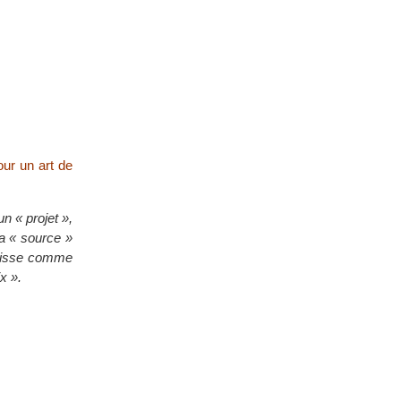
our un art de
un « projet »,
sa « source »
squisse comme
x ».