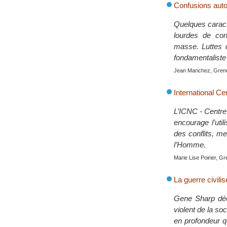
Confusions auto
Quelques caract
lourdes de con
masse. Luttes 
fondamentaliste 
Jean Marichez, Grenob
International Ce
L’ICNC - Centre 
encourage l’util
des conflits, m
l’Homme.
Marie Lise Poirier, Gre
La guerre civili
Gene Sharp décr
violent de la so
en profondeur q