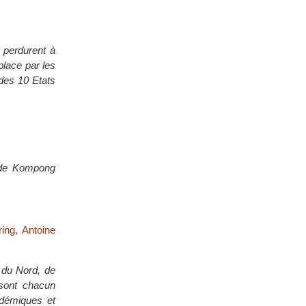
s perdurent à
place par les
s des 10 Etats
 de Kompong
ing, Antoine
 du Nord, de
 sont chacun
adémiques et