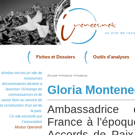
un site de res
Fiches et Dossiers
Outils d’analyses
Irénées.net est un site de
Accueil
Auteurs
Auteurs
ressources
documentaires destiné à
Gloria Montene
favoriser l’échange de
connaissances et de
savoir faire au service de
Ambassadrice
la construction d’un art de
la paix.
Ce site est porté par
France à l’époqu
l’association
Modus Operandi
Accords de Paix