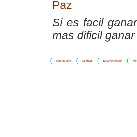
Paz
Si es facil gana
mas dificil ganar
Plan du site
Contact
Devenir auteur
Men