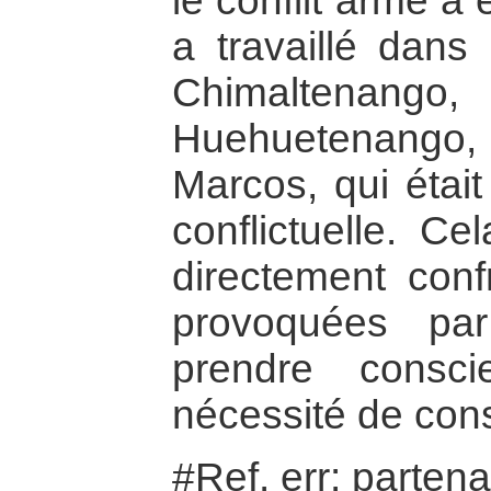
le conflit armé a é
a travaillé dans
Chimaltenang
Huehuetenango
Marcos, qui était
conflictuelle. Ce
directement conf
provoquées pa
prendre consc
nécessité de const
#Ref. err: parten