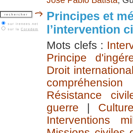
Principes et m
sur irenees.net
l’intervention ci
sur la
Coredem
Mots clefs :
Inter
Principe d'ingér
Droit internationa
compréhension
Résistance civi
guerre
|
Cultur
Interventions m
Missions civiles