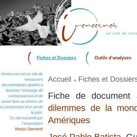
un site de res
Fiches et Dossiers
Outils d’analyses
Irénées.net est un site de
Accueil
Fiches et Dossier
ressources
documentaires destiné à
favoriser l’échange de
Fiche de document
connaissances et de
savoir faire au service de
dilemmes de la mond
la construction d’un art de
la paix.
Amériques
Ce site est porté par
l’association
Modus Operandi
José Pablo Batista
, G