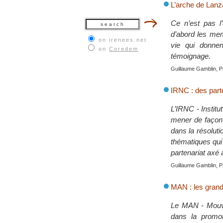
L’arche de Lanza
Ce n’est pas l’
d’abord les mem
on irenees.net
vie qui donnen
on
Coredem
témoignage.
Guillaume Gamblin, P
IRNC : des part
L’IRNC - Institu
mener de façon p
dans la résolut
thématiques qui 
partenariat axé 
Guillaume Gamblin, P
MAN : les grand
Le MAN - Mouvem
dans la promoti