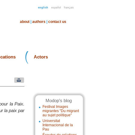
english
español
français
about
|
authors
|
contact us
ications
Actors
Modop’s blog
our la Paix.
Festival Images
r la paix par
migrantes "Du migrant
au sujet politique"
Universitat
Internacional de la
Pau