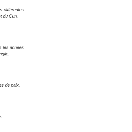
s différentes
nt du Cun.
is les années
ngile.
es de paix.
.