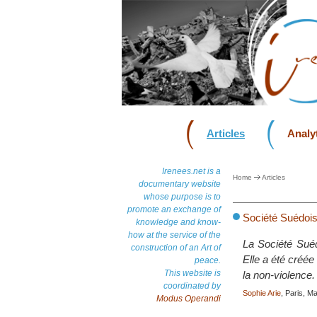
Articles
Analyt
Irenees.net is a
Home
Articles
documentary website
whose purpose is to
promote an exchange of
Société Suédoise
knowledge and know-
how at the service of the
La Société Suéd
construction of an Art of
Elle a été créée
peace.
This website is
la non-violence.
coordinated by
Sophie Arie
, Paris, M
Modus Operandi