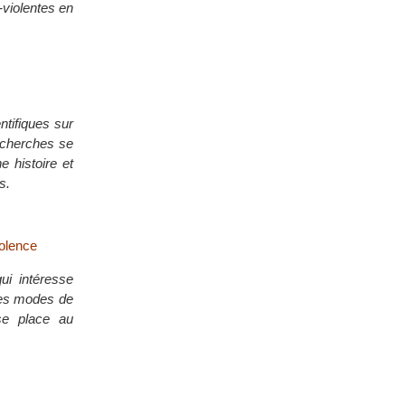
-violentes en
ntifiques sur
recherches se
e histoire et
s.
iolence
qui intéresse
tres modes de
se place au