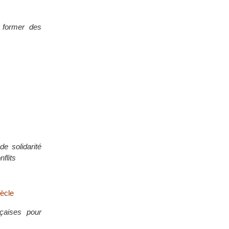
t former des
e solidarité
nflits
iècle
nçaises pour