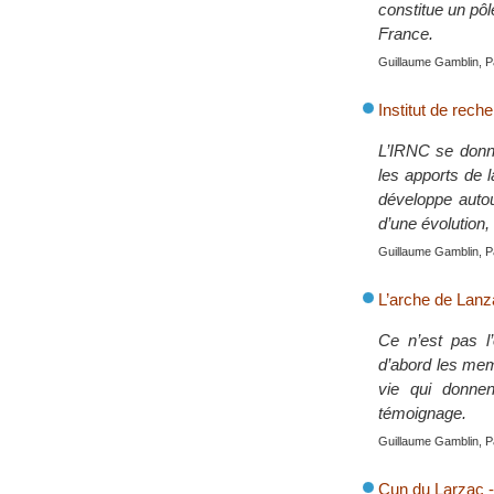
constitue un pô
France.
Guillaume Gamblin, P
Institut de rech
L’IRNC se donne
les apports de 
développe autou
d’une évolution,
Guillaume Gamblin, P
L’arche de Lanza
Ce n’est pas l’
d’abord les mem
vie qui donnen
témoignage.
Guillaume Gamblin, P
Cun du Larzac - 