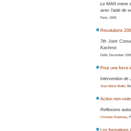
Le MAN mène sa 
avec l’aide de 
Paris, 2006
Resolutions 200
7th Joint Conv
Kashmir.
Delhi, December 200
Pour une force in
Intervention de
Jean-Marie Muller
, B
Action non-viole
Reflexions autou
Christian Robineau
, 
Les formations à