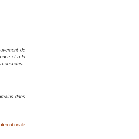
ouvement de
lence et à la
s concrètes.
 humains dans
ternationale