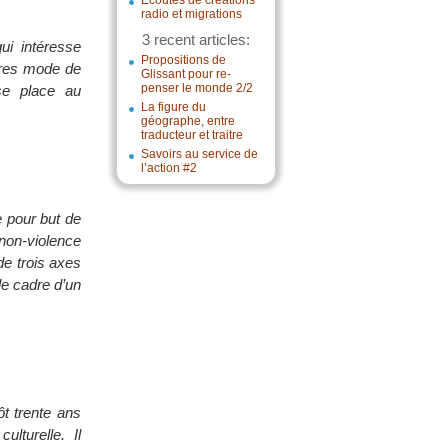
Écoutes de créations
radio et migrations
3 recent articles:
qui intéresse
Propositions de
tres mode de
Glissant pour re-
penser le monde 2/2
se place au
La figure du
géographe, entre
traducteur et traitre
Savoirs au service de
l’action #2
e pour but de
 non-violence
de trois axes
le cadre d’un
t trente ans
ulturelle. Il