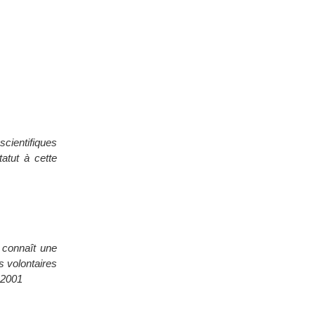
scientifiques
tatut à cette
t connaît une
s volontaires
s 2001