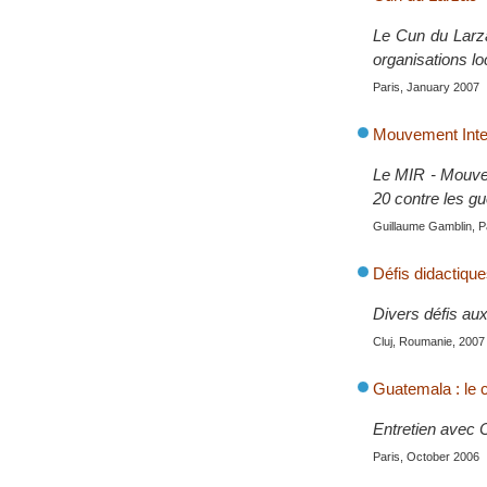
Le Cun du Larzac
organisations l
Paris, January 2007
Mouvement Intern
Le MIR - Mouvem
20 contre les gu
Guillaume Gamblin, P
Défis didactique
Divers défis aux
Cluj, Roumanie, 2007
Guatemala : le c
Entretien avec 
Paris, October 2006