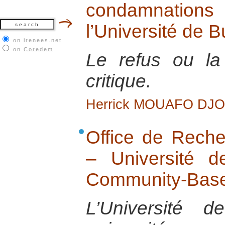
condamnatio
l’Université de
on irenees.net
on
Coredem
Le refus ou l
critique.
Herrick MOUAFO DJ
Office de Rech
– Université de
Community-Base
L’Université 