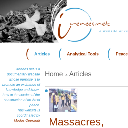
a website of r
Articles
Analytical Tools
Peace
Irenees.net is a
Home
Articles
documentary website
whose purpose is to
promote an exchange of
knowledge and know-
how at the service of the
construction of an Art of
peace.
This website is
coordinated by
Massacres, 
Modus Operandi