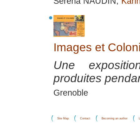
Séréna NAUDIN,
Karin
Images et Colon
Une expositi
produites pendan
Grenoble
Site Map
Contact
Becoming an author