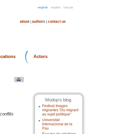
english
español
français
about
|
authors
|
contact us
ications
Actors
Modop’s blog
Festival Images
migrantes "Du migrant
conflits
au sujet politique"
Universitat
Internacional de la
Pau