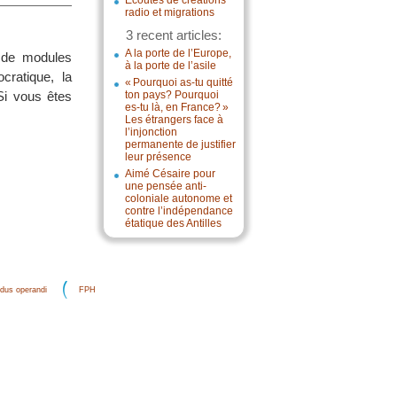
Écoutes de créations
radio et migrations
3 recent articles:
A la porte de l’Europe,
e de modules
à la porte de l’asile
cratique, la
« Pourquoi as-tu quitté
 Si vous êtes
ton pays? Pourquoi
es-tu là, en France? »
Les étrangers face à
l’injonction
permanente de justifier
leur présence
Aimé Césaire pour
une pensée anti-
coloniale autonome et
contre l’indépendance
étatique des Antilles
dus operandi
FPH