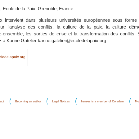
cole de la Paix, Grenoble, France
ix intervient dans plusieurs universités européennes sous form
r l’analyse des conflits, la culture de la paix, la culture démo
re-ensemble, les sorties de crise et la transformation des conflits.
z à Karine Gatelier karine.gatelier@ecoledelapaix.org
ledelapaix.org
act
Becoming an author
Legal Notices
Irenees is a member of Coredem
Mo