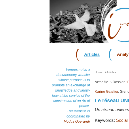
Articles
Analyt
Irenees.net is a
Home
Articles
documentary website
whose purpose is to
Actor file
Dossier :
P
promote an exchange of
knowledge and know-
Karine Gatelier
, Gren
how at the service of the
Le réseau UNE
construction of an Art of
peace.
Un réseau universit
This website is
coordinated by
Keywords:
Social
Modus Operandi