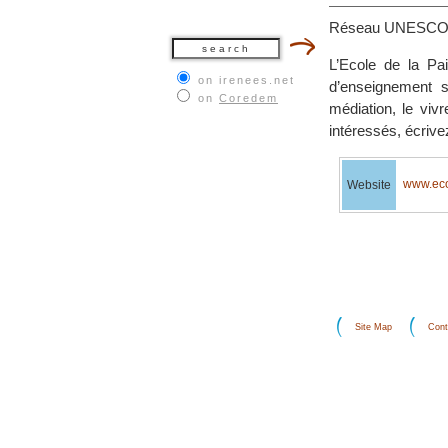
Réseau UNESCO, E
L’Ecole de la Pa
on irenees.net
d’enseignement su
on
Coredem
médiation, le viv
intéressés, écrive
www.eco
Website
Site Map
Cont