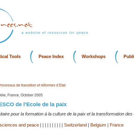
a website of resources for peace
ical Tools
Peace Index
Workshops
Publ
rocessus de transition et réformes d’Etat
oble, France, October 2005
SCO de l’Ecole de la paix
aire pour la formation à la culture de la paix et la transformation des 
 sciences and peace
|
|
|
|
|
|
|
|
|
|
Switzerland
|
Belgium
|
France