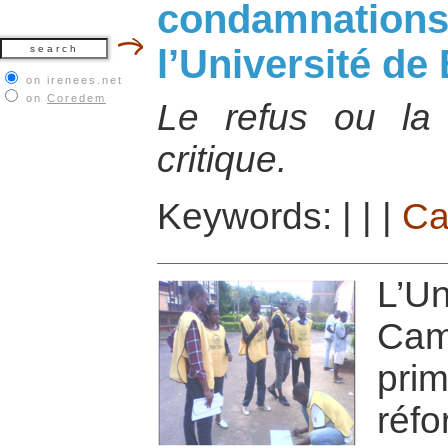
condamnations 
l’Université d
on irenees.net
on
Coredem
Le refus ou la
critique.
Keywords:
|
|
|
Ca
L’U
Cam
pri
réf