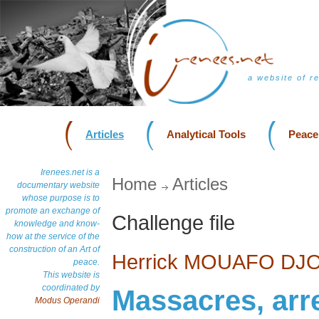
a website of r
Articles
Analytical Tools
Peace
Irenees.net is a
Home
Articles
documentary website
whose purpose is to
promote an exchange of
Challenge file
knowledge and know-
how at the service of the
construction of an Art of
Herrick MOUAFO DJ
peace.
This website is
coordinated by
Massacres, arre
Modus Operandi