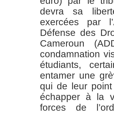
euro) par le tri
devra sa liber
exercées par l’
Défense des Dro
Cameroun (ADD
condamnation vis
étudiants, cert
entamer une grèv
qui de leur point
échapper à la v
forces de l’o