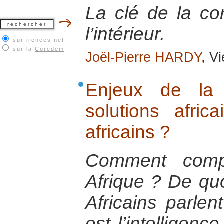
La clé de la co
l’intérieur.
sur irenees.net
sur la
Coredem
Joël-Pierre HARDY
, V
Enjeux de la 
solutions afri
africains ?
Comment comp
Afrique ? De quoi
Africains parlen
est l’intelligenc