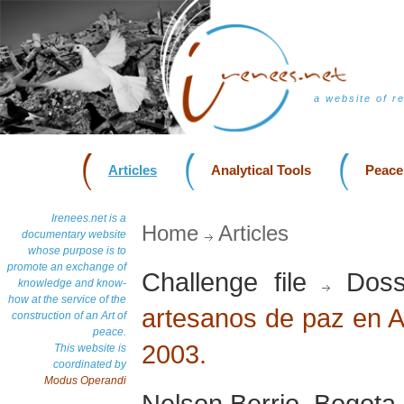
a website of r
Articles
Analytical Tools
Peace
Irenees.net is a
Home
Articles
documentary website
whose purpose is to
promote an exchange of
Challenge file
Doss
knowledge and know-
how at the service of the
artesanos de paz en Am
construction of an Art of
peace.
2003.
This website is
coordinated by
Modus Operandi
Nelson Berrio, Bogota