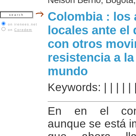
Colombia : los 
on irenees.net
locales ante el 
on
Coredem
con otros movi
resistencia a la
mundo
Keywords:
|
|
|
|
|
En en el conte
aunque se está 