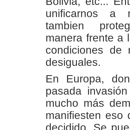
Bolivia, etc... 
unificarnos a 
tambien prote
manera frente a 
condiciones de
desiguales.
En Europa, don
pasada invasión
mucho más demo
manifiesten es
decidido. Se pu