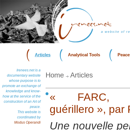
a website of r
Articles
Analytical Tools
Peace
Irenees.net is a
Home
Articles
documentary website
whose purpose is to
promote an exchange of
knowledge and know-
« FARC, Co
how at the service of the
construction of an Art of
guérillero », pa
peace.
This website is
coordinated by
Une nouvelle pers
Modus Operandi