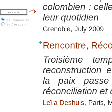
colombien : celle
leur quotidien
on irenees.net
on
Coredem
Grenoble, July 2009
Rencontre, Récon
Troisième tem
reconstruction e
la paix passe
réconciliation et
Leïla Deshuis
, Paris,