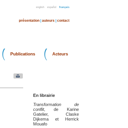
english
español
français
présentation
|
auteurs
|
contact
Publications
Acteurs
En librairie
Transformation de
conflit
, de Karine
Gatelier, Claske
Dijkema et Herrick
Mouafo