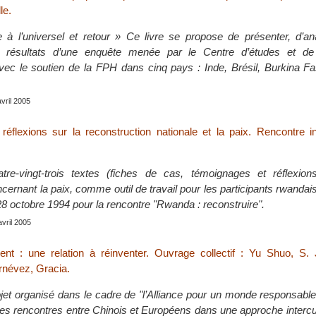
le.
 à l’universel et retour » Ce livre se propose de présenter, d’an
 résultats d’une enquête menée par le Centre d’études et de
vec le soutien de la FPH dans cinq pays : Inde, Brésil, Burkina Fa
avril 2005
réflexions sur la reconstruction nationale et la paix. Rencontre in
tre-vingt-trois textes (fiches de cas, témoignages et réflexio
ernant la paix, comme outil de travail pour les participants rwandai
28 octobre 1994 pour la rencontre "Rwanda : reconstruire".
avril 2005
nt : une relation à réinventer. Ouvrage collectif : Yu Shuo, S. 
rnévez, Gracia.
ojet organisé dans le cadre de "l’Alliance pour un monde responsable 
des rencontres entre Chinois et Européens dans une approche intercul