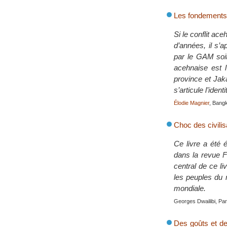
Les fondements d
Si le conflit ac
d’années, il s
par le GAM soit
acehnaise est l
province et Jaka
s’articule l’ide
Élodie Magnier
, Bang
Choc des civilis
Ce livre a été 
dans la revue Fo
central de ce li
les peuples du 
mondiale.
Georges Dwailibi, Pari
Des goûts et des