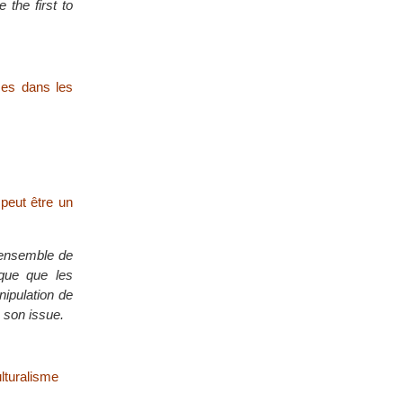
the first to
mes dans les
 peut être un
n ensemble de
ique que les
nipulation de
 son issue.
ulturalisme