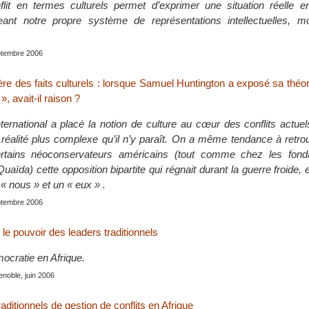
flit en termes culturels permet d’exprimer une situation réelle 
eant notre propre système de représentations intellectuelles, mo
eptembre 2006
’ère des faits culturels : lorsque Samuel Huntington a exposé sa théo
», avait-il raison ?
ternational a placé la notion de culture au cœur des conflits actuel
 réalité plus complexe qu’il n’y paraît. On a même tendance à retro
rtains néoconservateurs américains (tout comme chez les fonda
Quaïda) cette opposition bipartite qui régnait durant la guerre froide, 
« nous » et un « eux » .
eptembre 2006
r le pouvoir des leaders traditionnels
mocratie en Afrique.
enoble, juin 2006
ditionnels de gestion de conflits en Afrique