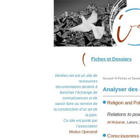
Fiches et Dossiers
Irénées.net est un site de
Accueil
Fiches et Dossi
ressources
documentaires destiné à
Analyser des c
favoriser l’échange de
connaissances et de
Religion and Pol
savoir faire au service de
la construction d’un art de
Relations to powe
la paix.
Ce site est porté par
Ali Mubarak
, Lahore,
l’association
Modus Operandi
Consciousness o