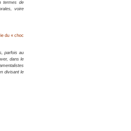
en termes de
rales, voire
rie du « choc
s, parfois au
uver, dans le
mentalistes
en divisant le