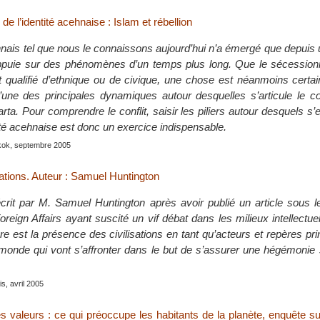
e l’identité acehnaise : Islam et rébellion
ehnais tel que nous le connaissons aujourd’hui n’a émergé que depuis 
’appuie sur des phénomènes d’un temps plus long. Que le sécessio
 qualifié d’ethnique ou de civique, une chose est néanmoins certaine
’une des principales dynamiques autour desquelles s’articule le con
rta. Pour comprendre le conflit, saisir les piliers autour desquels s’
ntité acehnaise est donc un exercice indispensable.
kok, septembre 2005
ations. Auteur : Samuel Huntington
écrit par M. Samuel Huntington après avoir publié un article sous 
reign Affairs ayant suscité un vif débat dans les milieux intellectu
vre est la présence des civilisations en tant qu’acteurs et repères pr
monde qui vont s’affronter dans le but de s’assurer une hégémonie 
s, avril 2005
 valeurs : ce qui préoccupe les habitants de la planète, enquête sur 