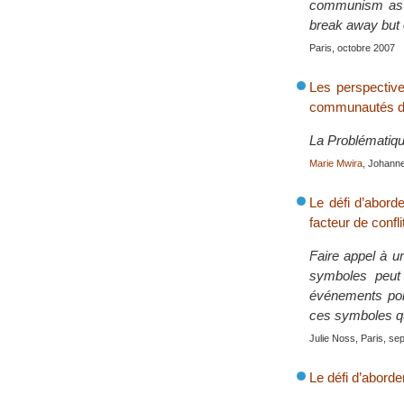
communism as th
break away but o
Paris, octobre 2007
Les perspectiv
communautés de
La Problématiq
Marie Mwira
, Johann
Le défi d’aborde
facteur de confli
Faire appel à u
symboles peut 
événements polit
ces symboles que
Julie Noss, Paris, s
Le défi d’aborde