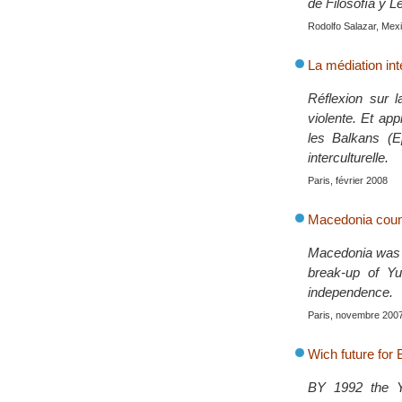
de Filosofía y 
Rodolfo Salazar, Mexi
La médiation inte
Réflexion sur la
violente. Et ap
les Balkans (E
interculturelle.
Paris, février 2008
Macedonia count
Macedonia was s
break-up of Yu
independence.
Paris, novembre 200
Wich future for
BY 1992 the Yu