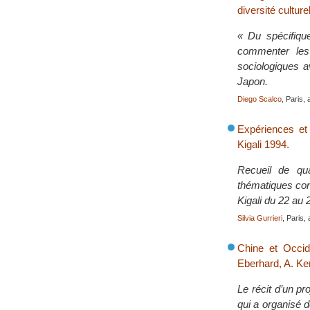
diversité culturel
« Du spécifique
commenter les
sociologiques a
Japon.
Diego Scalco
, Paris, 
Expériences et 
Kigali 1994.
Recueil de qua
thématiques conc
Kigali du 22 au 
Silvia Gurrieri
, Paris, 
Chine et Occide
Eberhard, A. Ke
Le récit d’un pr
qui a organisé 