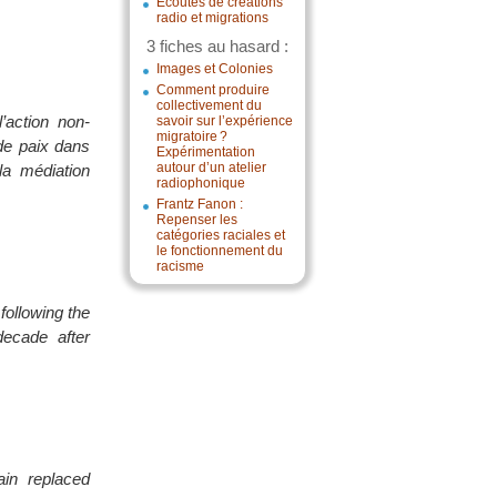
Écoutes de créations
radio et migrations
3 fiches au hasard :
Images et Colonies
Comment produire
collectivement du
l’action non-
savoir sur l’expérience
migratoire ?
 de paix dans
Expérimentation
autour d’un atelier
la médiation
radiophonique
Frantz Fanon :
Repenser les
catégories raciales et
le fonctionnement du
racisme
following the
decade after
in replaced