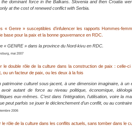
e dominant force in the Balkans. Slovenia and then Croatia were 
nly at the cost of renewed conflict with Serbia.
es « Genre » susceptibles d’infulencer les rapports Hommes-fem
 base pour la paix et la bonne gouvernance en RDC.
ue « GENRE » dans la province du Nord-kivu en RDC.
esburg, mai 2007
r le double rôle de la culture dans la construction de paix : celle-ci
t, ou un facteur de paix, ou les deux à la fois
n patrimoine culturel sous-jacent, à une dimension imaginaire, à u
avoir autant de force au niveau politique, économique, idéolog
iques eux-mêmes. C’est dans l’intégration, l’utilisation, voire la ma
 peut parfois se jouer le déclenchement d’un conflit, ou au contraire
eptembre 2006
r le rôle de la culture dans les conflits actuels, sans tomber dans le c