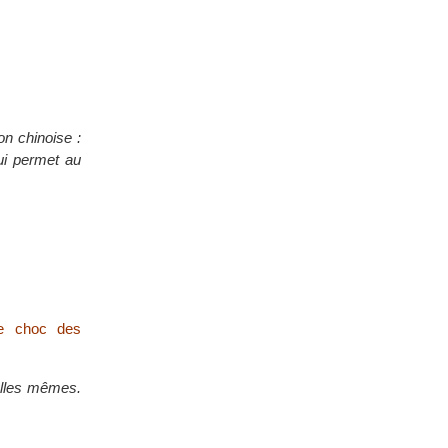
on chinoise :
qui permet au
Le choc des
 elles mêmes.