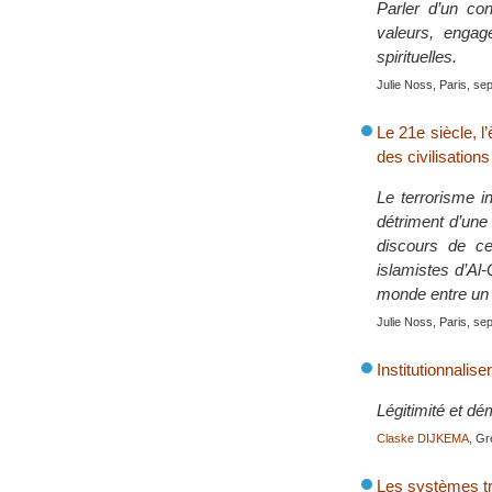
Parler d’un con
valeurs, engag
spirituelles.
Julie Noss, Paris, s
Le 21e siècle, l
des civilisations 
Le terrorisme in
détriment d’une
discours de ce
islamistes d’Al-
monde entre un 
Julie Noss, Paris, s
Institutionnalise
Légitimité et dé
Claske DIJKEMA
, Gr
Les systèmes tra