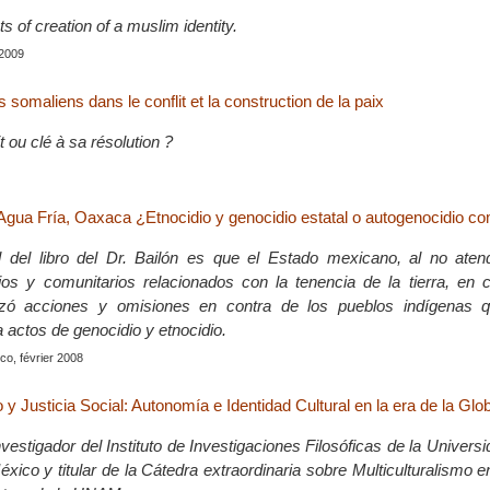
ts of creation of a muslim identity.
 2009
s somaliens dans le conflit et la construction de la paix
t ou clé à sa résolution ?
gua Fría, Oaxaca ¿Etnocidio y genocidio estatal o autogenocidio com
l del libro del Dr. Bailón es que el Estado mexicano, al no aten
rios y comunitarios relacionados con la tenencia de la tierra, en
lizó acciones y omisiones en contra de los pueblos indígenas 
a actos de genocidio y etnocidio.
co, février 2008
o y Justicia Social: Autonomía e Identidad Cultural en la era de la Glo
vestigador del Instituto de Investigaciones Filosóficas de la Univers
ico y titular de la Cátedra extraordinaria sobre Multiculturalismo e