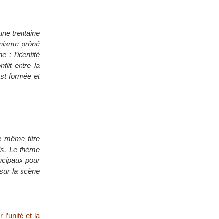
une trentaine
nnisme prôné
 : l’identité
flit entre la
est formée et
le même titre
els. Le thème
incipaux pour
sur la scène
l’unité et la