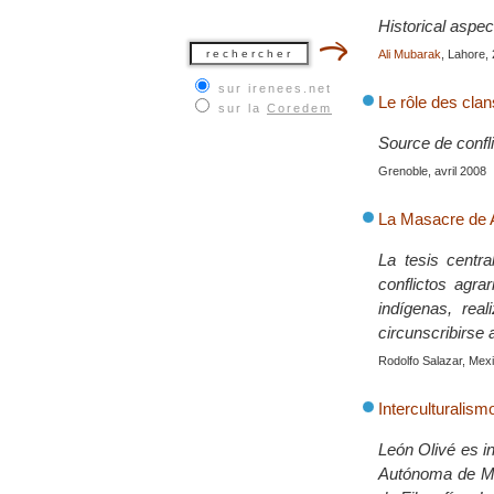
Historical aspec
Ali Mubarak
, Lahore,
sur irenees.net
Le rôle des clan
sur la
Coredem
Source de confli
Grenoble, avril 2008
La Masacre de A
La tesis centra
conflictos agra
indígenas, rea
circunscribirse 
Rodolfo Salazar, Mexi
Interculturalism
León Olivé es in
Autónoma de Méx