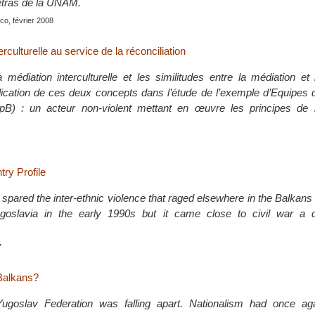
Letras de la UNAM.
co, février 2008
rculturelle au service de la réconciliation
 médiation interculturelle et les similitudes entre la médiation et 
plication de ces deux concepts dans l’étude de l’exemple d’Equipes
pB) : un acteur non-violent mettant en œuvre les principes de 
ry Profile
pared the inter-ethnic violence that raged elsewhere in the Balkans 
goslavia in the early 1990s but it came close to civil war a 
7
 Balkans?
goslav Federation was falling apart. Nationalism had once aga