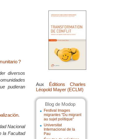
unitario ?
der diversos
 comunidades
Aux
Éditions Charles
que pudieran
Léopold Mayer (ECLM)
Blog de Modop
Festival Images
balización.
migrantes "Du migrant
au sujet politique"
Universitat
idad Nacional
Internacional de la
n la Facultad
Pau