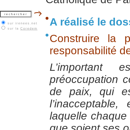
A réalisé le dos
sur irenees.net
sur la
Coredem
Construire la p
responsabilité d
L’important 
préoccupation 
de paix, qui e
l’inacceptable, 
laquelle chaque 
que soient ses or