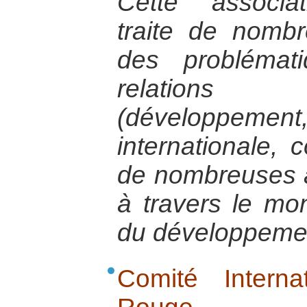
Cette associat
traite de nomb
des problémat
relations 
(développem
internationale, 
de nombreuses a
à travers le m
du développeme
Comité Intern