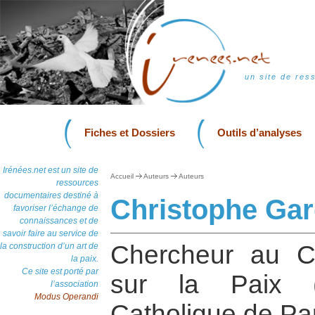
un site de res
Fiches et Dossiers
Outils d’analyses
Irénées.net est un site de
Accueil
Auteurs
Auteurs
ressources
documentaires destiné à
Christophe Ga
favoriser l’échange de
connaissances et de
savoir faire au service de
Chercheur au C
la construction d’un art de
la paix.
Ce site est porté par
sur la Paix (
l’association
Modus Operandi
Catholique de Par