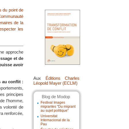
s du point de
Communauté
enaires de la
especter les
une approche
issage et de
puisse avoir
Aux
Éditions Charles
au conflit :
Léopold Mayer (ECLM)
omportements,
les principes
Blog de Modop
s de l’homme,
Festival Images
a volonté de
migrantes "Du migrant
au sujet politique"
ra renforcée,
Universitat
Internacional de la
Pau