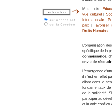
Mots clefs :
Educa
vue culturel
|
Soc
Internationale
|
Pr
sur irenees.net
sur la
Coredem
paix
|
Favoriser l
Droits Humains
L’organisation de
spécifique de la pa
connaissance, d’
envie de résoudr
L’émergence d’u
il n’est en effet
allant dans le sen
fondamentaux de la
de la solidarité.
participer au déve
et la voie conflictu