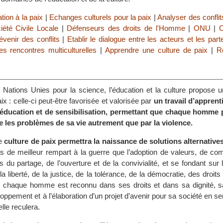
tion à la paix
|
Echanges culturels pour la paix
|
Analyser des conflit
iété Civile Locale
|
Défenseurs des droits de l'Homme
|
ONU
|
évenir des conflits
|
Etablir le dialogue entre les acteurs et les part
es rencontres multiculturelles
|
Apprendre une culture de paix
|
R
s Nations Unies pour la science, l’éducation et la culture propose 
ix : celle-ci peut-être favorisée et valorisée par
un travail d’apprent
éducation et de sensibilisation, permettant que chaque homme 
e les problèmes de sa vie autrement que par la violence.
ne
culture de paix permettra la naissance de solutions alternatives 
 pas de meilleur rempart à la guerre que l’adoption de valeurs, de c
s du partage, de l’ouverture et de la convivialité, et se fondant sur 
 liberté, de la justice, de la tolérance, de la démocratie, des droit
 Si chaque homme est reconnu dans ses droits et dans sa dignité, s
loppement et à l’élaboration d’un projet d’avenir pour sa société en se
elle reculera.