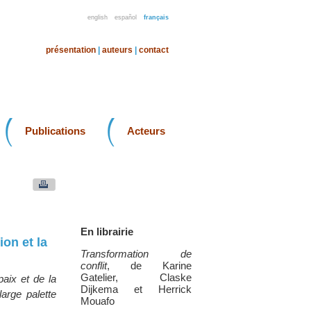
english
español
français
présentation
|
auteurs
|
contact
Publications
Acteurs
En librairie
on et la
Transformation de
conflit
, de Karine
Gatelier, Claske
paix et de la
Dijkema et Herrick
arge palette
Mouafo