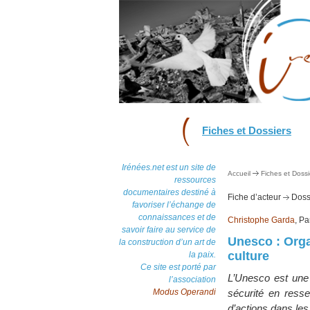
Fiches et Dossiers
Irénées.net est un site de
Accueil
Fiches et Dossi
ressources
documentaires destiné à
Fiche d’acteur
Dossi
favoriser l’échange de
connaissances et de
Christophe Garda
, Pa
savoir faire au service de
Unesco : Orga
la construction d’un art de
culture
la paix.
Ce site est porté par
L’Unesco est une 
l’association
Modus Operandi
sécurité en resse
d’actions dans les