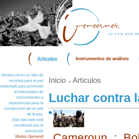
un sitio web d
Articulos
Instrumentos de análisis
Irenees.net es un sitio de
Inicio
Articulos
recursos para la paz
elaborado para promover
el intercambio de
Luchar contra 
conocimientos y
experiencias para la
construcción de un arte
de la paz.
Este sitio web está
coordinado por la
asociación
Cameroun : Bo
Modus Operandi