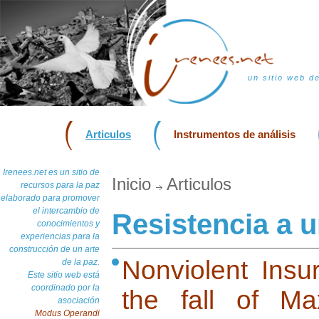
un sitio web d
Articulos
Instrumentos de análisis
Irenees.net es un sitio de
Inicio
Articulos
recursos para la paz
elaborado para promover
el intercambio de
Resistencia a u
conocimientos y
experiencias para la
construcción de un arte
Nonviolent Insur
de la paz.
Este sitio web está
coordinado por la
the fall of Ma
asociación
Modus Operandi