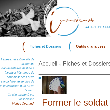
un site de res
Fiches et Dossiers
Outils d’analyses
Irénées.net est un site de
Accueil
Fiches et Dossier
ressources
documentaires destiné à
favoriser l’échange de
connaissances et de
savoir faire au service de
la construction d’un art de
la paix.
Ce site est porté par
l’association
Former le soldat 
Modus Operandi