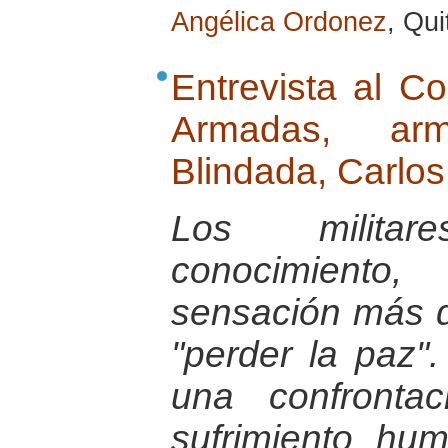
Angélica Ordonez
, Qu
Entrevista al C
Armadas, ar
Blindada, Carlo
Los milita
conocimiento,
sensación más d
"perder la paz"
una confronta
sufrimiento hu