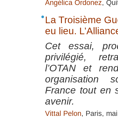
Angélica Ordonez
, Qu
La Troisième Gu
eu lieu. L’Allianc
Cet essai, pr
privilégié, ret
l’OTAN et ren
organisation 
France tout en s
avenir.
Vittal Pelon
, Paris, ma