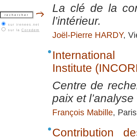
La clé de la co
l’intérieur.
sur irenees.net
sur la
Coredem
Joël-Pierre HARDY
, V
International
Institute (INCOR
Centre de recher
paix et l’analyse 
François Mabille
, Pari
Contribution 