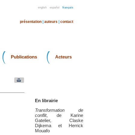
english
español
français
présentation
|
auteurs
|
contact
Publications
Acteurs
En librairie
Transformation de
conflit
, de Karine
Gatelier, Claske
Dijkema et Herrick
Mouafo