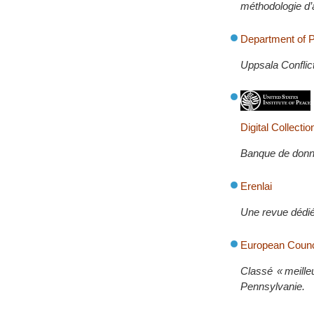
méthodologie d’
Department of 
Uppsala Conflic
Digital Collectio
Banque de donnée
Erenlai
Une revue dédiée
European Counci
Classé « meille
Pennsylvanie.