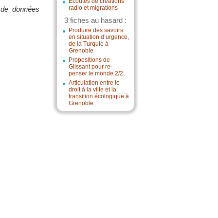
Écoutes de créations
radio et migrations
 de données
3 fiches au hasard :
Produire des savoirs
en situation d’urgence,
de la Turquie à
Grenoble
Propositions de
Glissant pour re-
penser le monde 2/2
Articulation entre le
droit à la ville et la
transition écologique à
Grenoble