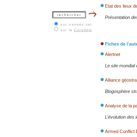
Etat des lieux de
Présentation des
sur irenees.net
sur la
Coredem
Fiches de l’aut
Alertnet
Le site mondial 
Alliance géostr
Blogosphère str
Analyse de la p
L’évolution des 
Armed Conflict 