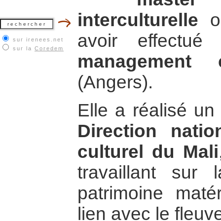
interculturelle
ob
avoir effectu
sur irenees.net
sur la
Coredem
management cu
(Angers).
Elle a réalisé un
Direction nati
culturel du Mali
travaillant sur
patrimoine matér
lien avec le fleuv