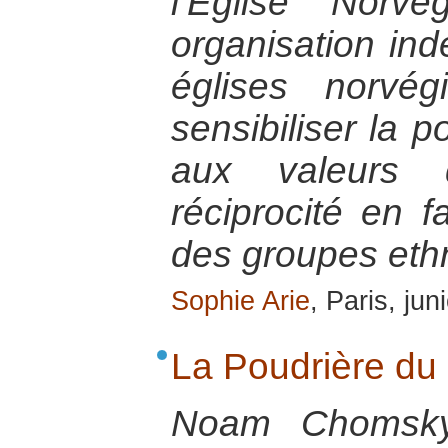
l’Eglise Norv
organisation in
églises norvé
sensibiliser la 
aux valeurs 
réciprocité en 
des groupes ethn
Sophie Arie
, Paris, ju
La Poudrière du
Noam Chomsky 