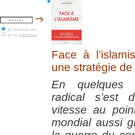
en irenees.net
en la
Coredem
Face à l’islam
une stratégie de
En quelques a
radical s’est
vitesse au poin
mondial aussi g