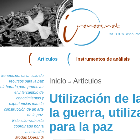
un sitio web d
Articulos
Instrumentos de análisis
Irenees.net es un sitio de
Inicio
Articulos
recursos para la paz
elaborado para promover
el intercambio de
Utilización de l
conocimientos y
experiencias para la
la guerra, utili
construcción de un arte
de la paz.
Este sitio web está
para la paz
coordinado por la
asociación
Modus Operandi