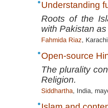
Understanding 
Roots of the Is
with Pakistan as
Fahmida Riaz
, Karach
Open-source Hi
The plurality co
Religion.
Siddhartha
, India, ma
Islam and conte