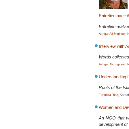
Entretien avec 
Entretien réalis
Ashgar Ali Engineer
, 
Interview with A
Words collected
Ashgar Ali Engineer
, 
Understanding 
Roots of the Is
Fahmida Riaz
, Karac
Women and Deve
An NGO that wor
development of s