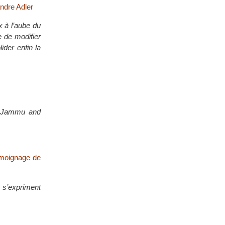
ndre Adler
x à l’aube du
 de modifier
ider enfin la
on Jammu and
témoignage de
s s’expriment