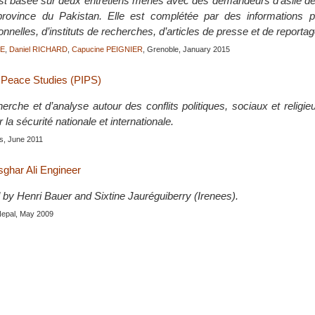
st basée sur deux entretiens menés avec des demandeurs d’asile de 
 province du Pakistan. Elle est complétée par des informations 
ionnelles, d’instituts de recherches, d’articles de presse et de reporta
RE
,
Daniel RICHARD
,
Capucine PEIGNIER
, Grenoble, January 2015
r Peace Studies (PIPS)
rche et d’analyse autour des conflits politiques, sociaux et religie
 la sécurité nationale et internationale.
is, June 2011
sghar Ali Engineer
 by Henri Bauer and Sixtine Jauréguiberry (Irenees).
Nepal, May 2009