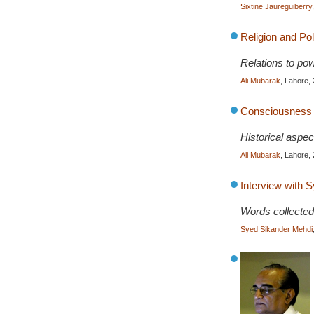
Sixtine Jaureguiberry
Religion and Pol
Relations to powe
Ali Mubarak
, Lahore,
Consciousness o
Historical aspec
Ali Mubarak
, Lahore,
Interview with
Words collected
Syed Sikander Mehdi