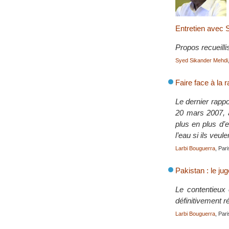
Entretien avec
Propos recueilli
Syed Sikander Mehdi
Faire face à la 
Le dernier rappo
20 mars 2007, à
plus en plus d’e
l’eau si ils veul
Larbi Bouguerra
, Par
Pakistan : le ju
Le contentieux 
définitivement r
Larbi Bouguerra
, Par