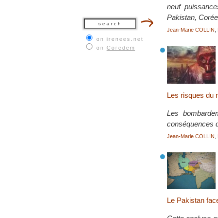
neuf puissance
Pakistan, Corée
Jean-Marie COLLIN
,
on irenees.net
on
Coredem
Les risques du n
Les bombardeme
conséquences de
Jean-Marie COLLIN
,
Le Pakistan fac