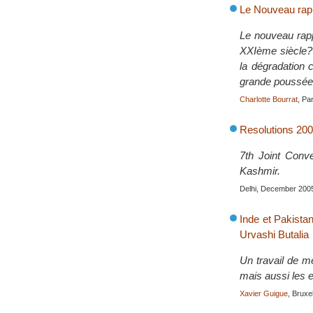
Le Nouveau rapp
Le nouveau rapp
XXIème siècle? 
la dégradation 
grande poussée 
Charlotte Bourrat
, Pa
Resolutions 200
7th Joint Conv
Kashmir.
Delhi, December 200
Inde et Pakista
Urvashi Butalia
Un travail de m
mais aussi les e
Xavier Guigue
, Bruxe