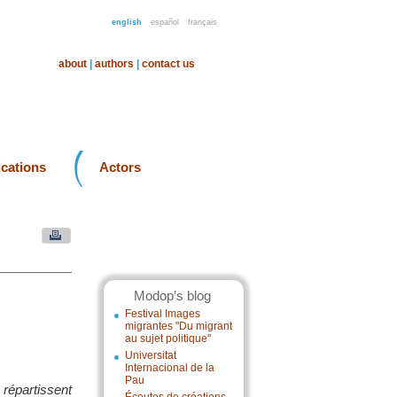
english
español
français
about
|
authors
|
contact us
ications
Actors
Modop’s blog
Festival Images
migrantes "Du migrant
au sujet politique"
Universitat
Internacional de la
Pau
 répartissent