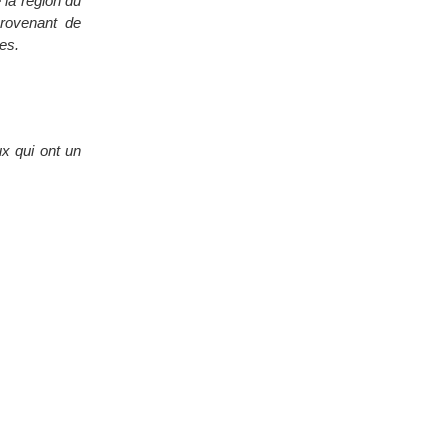
la région du
provenant de
ges.
ux qui ont un