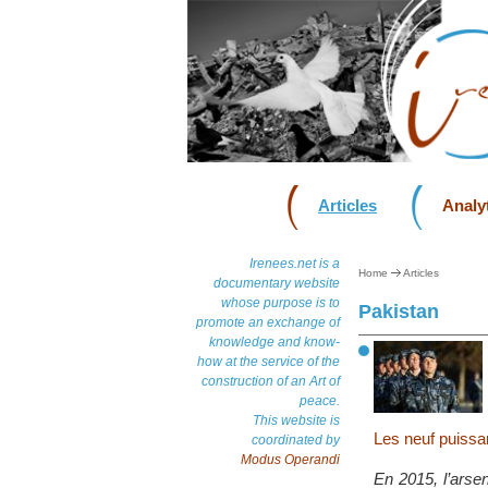
Articles
Analyt
Irenees.net is a
Home
Articles
documentary website
whose purpose is to
Pakistan
promote an exchange of
knowledge and know-
how at the service of the
construction of an Art of
peace.
This website is
Les neuf puissa
coordinated by
Modus Operandi
En 2015, l’arse