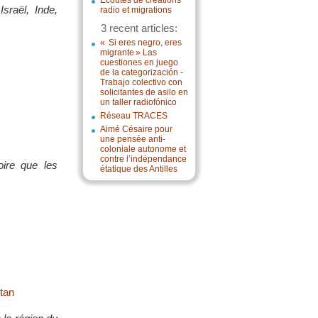
Écoutes de créations
sraël, Inde,
radio et migrations
3 recent articles:
« Si eres negro, eres
migrante » Las
cuestiones en juego
de la categorización -
Trabajo colectivo con
solicitantes de asilo en
un taller radiofónico
Réseau TRACES
Aimé Césaire pour
une pensée anti-
coloniale autonome et
contre l’indépendance
ire que les
étatique des Antilles
stan