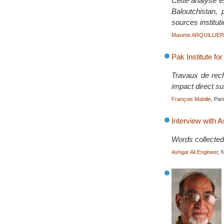
Cette analyse e
Baloutchistan,
sources institut
Maxime ARQUILLIE
Pak Institute fo
Travaux de reche
impact direct sur
François Mabille
, Par
Interview with A
Words collected
Ashgar Ali Engineer
, 