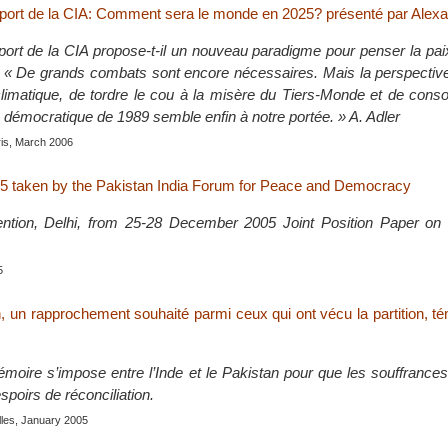
ort de la CIA: Comment sera le monde en 2025? présenté par Alexa
ort de la CIA propose-t-il un nouveau paradigme pour penser la pai
« De grands combats sont encore nécessaires. Mais la perspective
climatique, de tordre le cou à la misère du Tiers-Monde et de consol
démocratique de 1989 semble enfin à notre portée. » A. Adler
ris, March 2006
5 taken by the Pakistan India Forum for Peace and Democracy
ention, Delhi, from 25-28 December 2005 Joint Position Paper 
5
n, un rapprochement souhaité parmi ceux qui ont vécu la partition, 
émoire s’impose entre l’Inde et le Pakistan pour que les souffrance
spoirs de réconciliation.
lles, January 2005