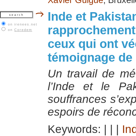
Inde et Pakista
on irenees.net
rapprochement 
on
Coredem
ceux qui ont véc
témoignage de 
Un travail de mé
l’Inde et le Pa
souffrances s’exp
espoirs de réconci
Keywords:
|
|
|
In