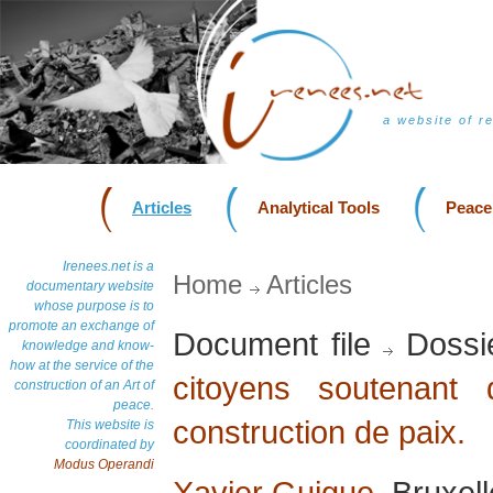
a website of r
Articles
Analytical Tools
Peace
Irenees.net is a
Home
Articles
documentary website
whose purpose is to
promote an exchange of
Document file
Dossi
knowledge and know-
how at the service of the
citoyens soutenant d
construction of an Art of
peace.
construction de paix.
This website is
coordinated by
Modus Operandi
Xavier Guigue
, Bruxel