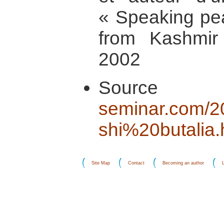
« Speaking pe
from Kashmir
2002
Sour
seminar.com/
shi%20butalia
Site Map
Contact
Becoming an author