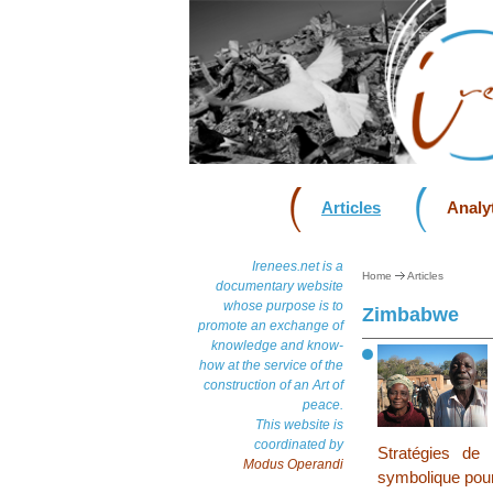
Articles
Analyt
Irenees.net is a
Home
Articles
documentary website
whose purpose is to
Zimbabwe
promote an exchange of
knowledge and know-
how at the service of the
construction of an Art of
peace.
This website is
coordinated by
Stratégies de
Modus Operandi
symbolique pour 