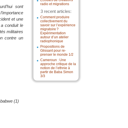
Écoutes de créations
radio et migrations
urd’hui sont
3 recent articles:
 l’importance
Comment produire
cident et une
collectivement du
 a conduit le
savoir sur l’expérience
migratoire ?
és militaires
Expérimentation
autour d’un atelier
on contre un
radiophonique
Propositions de
Glissant pour re-
prenser le monde 1/2
Cameroun : Une
approche critique de la
notion de l’ethnie à
partir de Baba Simon
3/3
imbabwe (1)