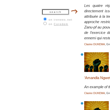
Les quatre rép
directement iss
attribuée à la t
on irenees.net
approche restric
on
Coredem
Zanu-pf au pouvo
de l’exercice 
ennemi qui reste
Claske DIJKEMA
, G
‘Amandla Ngweth
An example of t
Claske DIJKEMA
, G