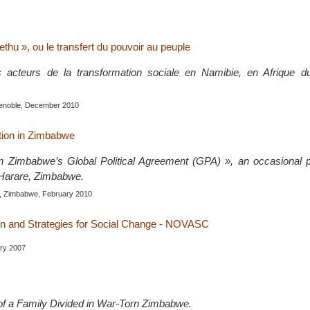
hu », ou le transfert du pouvoir au peuple
ois acteurs de la transformation sociale en Namibie, en Afrique 
renoble, December 2010
tion in Zimbabwe
 Zimbabwe’s Global Political Agreement (GPA) », an occasional pu
arare, Zimbabwe.
e, Zimbabwe, February 2010
on and Strategies for Social Change - NOVASC
ary 2007
of a Family Divided in War-Torn Zimbabwe.