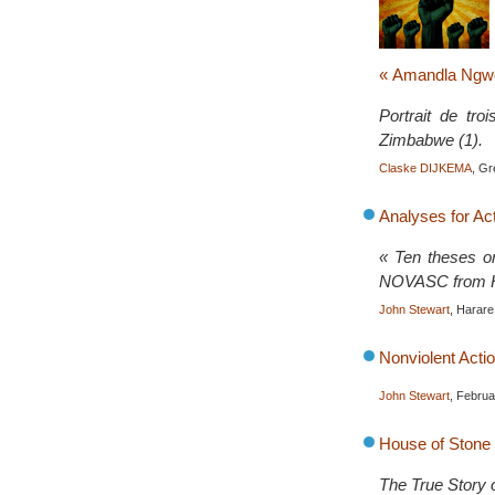
« Amandla Ngwet
Portrait de tr
Zimbabwe (1).
Claske DIJKEMA
, G
Analyses for Ac
« Ten theses on
NOVASC from H
John Stewart
, Harar
Nonviolent Acti
John Stewart
, Febru
House of Stone
The True Story 