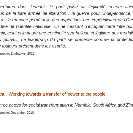
ertoires dans lesquels le parti puise sa légitimité encore aujo
us de la lutte armée de libération : la guerre pour l’indépendance,
erre, la menace perpétuelle des aspirations néo-impérialistes de l’Oc
tive de l’identité nationale. En ne cessant d’évoquer cette lutte qui
ir, celui-ci instaure une continuité symbolique et légitime des modalit
du pouvoir. Le leadership du parti se présente comme la protecti
 toujours présent dans les esprits.
renoble, Zimbabwe, 2013
u’, Working towards a transfer of ‘power to the people’
hree actors for social transformation in Namibia, South Africa and Z
renoble, December 2010