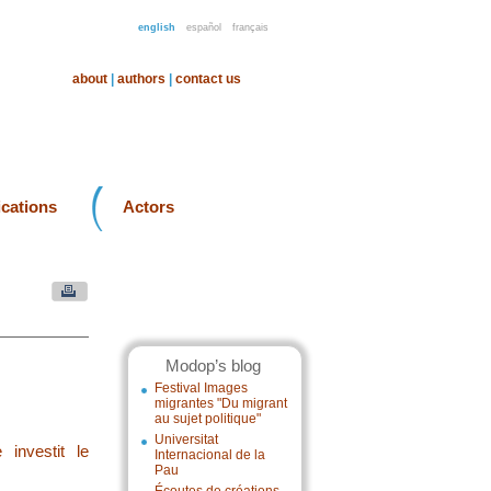
english
español
français
about
|
authors
|
contact us
ications
Actors
Modop’s blog
Festival Images
migrantes "Du migrant
au sujet politique"
Universitat
investit le
Internacional de la
Pau