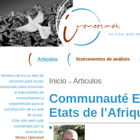
un sitio web d
Articulos
Instrumentos de análisis
Irenees.net es un sitio de
Inicio
Articulos
recursos para la paz
elaborado para promover
el intercambio de
Communauté E
conocimientos y
experiencias para la
Etats de l’Afri
construcción de un arte
de la paz.
Este sitio web está
coordinado por la
asociación
Modus Operandi