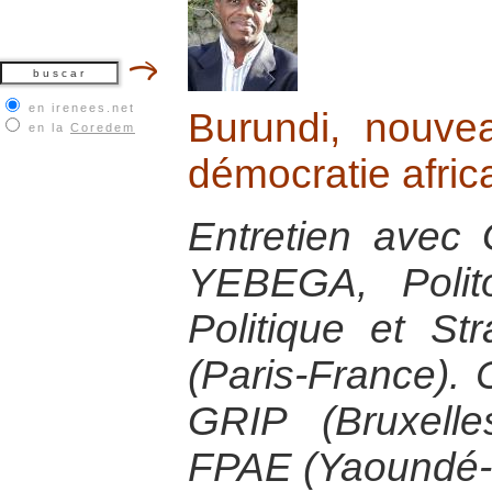
en irenees.net
Burundi, nouve
en la
Coredem
démocratie afric
Entretien avec
YEBEGA, Polito
Politique et Str
(Paris-France).
GRIP (Bruxelle
FPAE (Yaoundé-