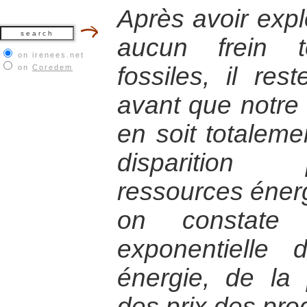
Après avoir expl
aucun frein t
on irenees.net
fossiles, il re
on
Coredem
avant que notr
en soit totaleme
disparition
ressources énerg
on constate 
exponentielle
énergie, de la 
des prix des prod