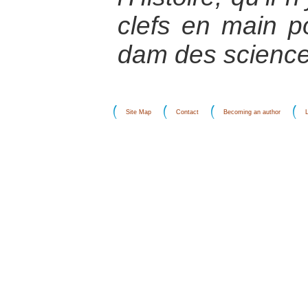
clefs en main p
dam des scienc
Site Map
Contact
Becoming an author