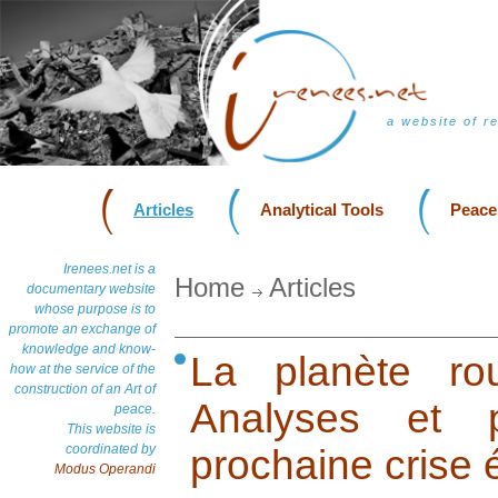
a website of r
Articles
Analytical Tools
Peace
Irenees.net is a
Home
Articles
documentary website
whose purpose is to
promote an exchange of
knowledge and know-
La planète ro
how at the service of the
construction of an Art of
Analyses et p
peace.
This website is
coordinated by
prochaine crise 
Modus Operandi