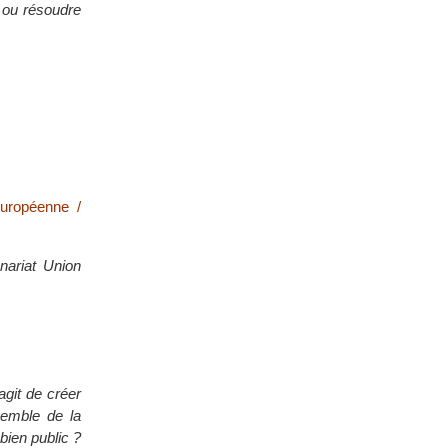
s ou résoudre
européenne /
nariat Union
agit de créer
semble de la
 bien public ?