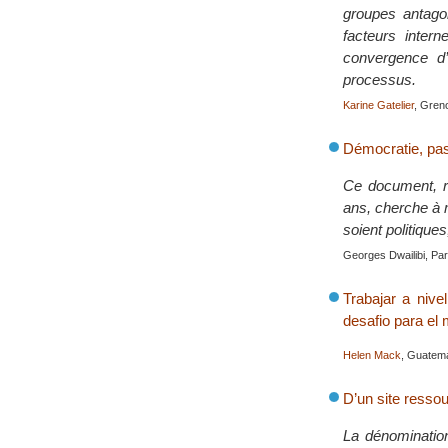
groupes antagon
facteurs inter
convergence d’
processus.
Karine Gatelier
, Gren
Démocratie, pas
Ce document, ré
ans, cherche à m
soient politiqu
Georges Dwailibi, Pari
Trabajar a nive
desafio para el
Helen Mack
, Guatema
D’un site ressou
La dénomination