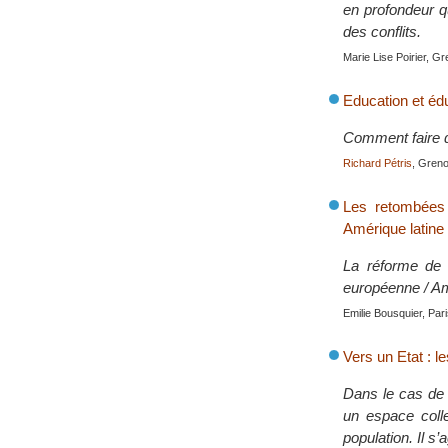
en profondeur q
des conflits.
Marie Lise Poirier, G
Education et édu
Comment faire de
Richard Pétris
, Greno
Les retombées 
Amérique latine
La réforme de l
européenne / Am
Emilie Bousquier, Par
Vers un Etat : l
Dans le cas de 
un espace colle
population. Il s’