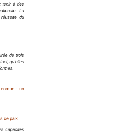
t tenir à des
ationale. La
 réussite du
rée de trois
uel, qu’elles
formes.
a comun : un
ns de paix
urs capacités