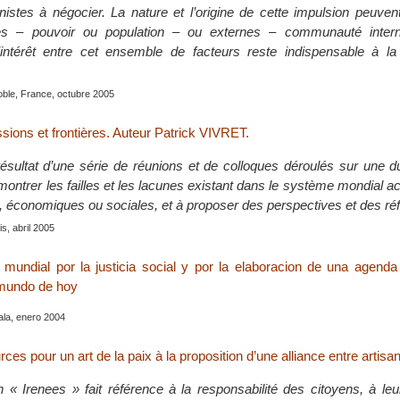
istes à négocier. La nature et l’origine de cette impulsion peuven
nes – pouvoir ou population – ou externes – communauté intern
intérêt entre cet ensemble de facteurs reste indispensable à la
oble, France, octubre 2005
sions et frontières. Auteur Patrick VIVRET.
sultat d’une série de réunions et de colloques déroulés sur une du
ontrer les failles et les lacunes existant dans le système mondial act
es, économiques ou sociales, et à proposer des perspectives et des ré
s, abril 2005
l mundial por la justicia social y por la elaboracion de una agend
 mundo de hoy
la, enero 2004
rces pour un art de la paix à la proposition d’une alliance entre artisa
 « Irenees » fait référence à la responsabilité des citoyens, à le