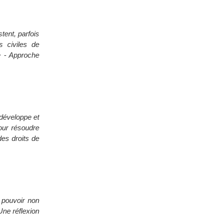
tent, parfois
 civiles de
e - Approche
- développe et
pour résoudre
des droits de
 pouvoir non
Une réflexion