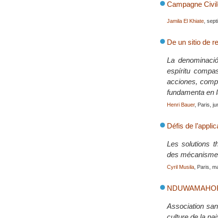
Campagne Civile
Jamila El Khiate
, sep
De un sitio de 
La denominació
espíritu compas
acciones, compr
fundamenta en l
Henri Bauer
, Paris, j
Défis de l’appli
Les solutions t
des mécanismes 
Cyril Musila
, Paris, 
NDUWAMAHORO, 
Association sans
culture de la pai