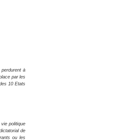
s perdurent à
place par les
s des 10 Etats
vie politique
ictatorial de
érants ou les