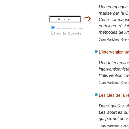
Une campagne in
masse par la CIA
Cette campagne 
certaines résis
en irenees.net
méthodes de lut
en la
Coredem
Jean Marichez, Grenob
L’Intervention pa
Une Intervention
interventionnis
l’Intervention c
Jean Marichez, Grenob
Les clés de la r
Dans quelles sit
Les sources du 
qui permet de v
Jean Marichez, Grenob