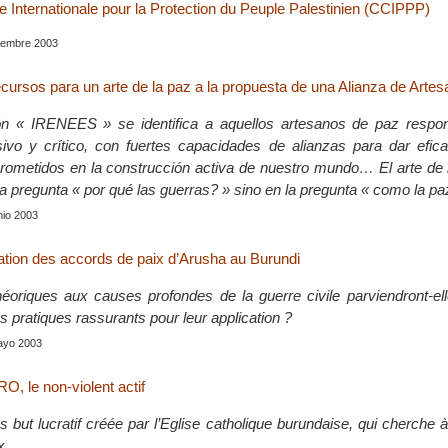
 Internationale pour la Protection du Peuple Palestinien (CCIPPP)
tiembre 2003
recursos para un arte de la paz a la propuesta de una Alianza de Arte
n « IRENEES » se identifica a aquellos artesanos de paz respo
ivo y crítico, con fuertes capacidades de alianzas para dar efic
ometidos en la construcción activa de nuestro mundo… El arte de 
a pregunta « por qué las guerras? » sino en la pregunta « como la pa
unio 2003
cation des accords de paix d’Arusha au Burundi
héoriques aux causes profondes de la guerre civile parviendront-el
pratiques rassurants pour leur application ?
mayo 2003
le non-violent actif
 but lucratif créée par l’Eglise catholique burundaise, qui cherche à
x.