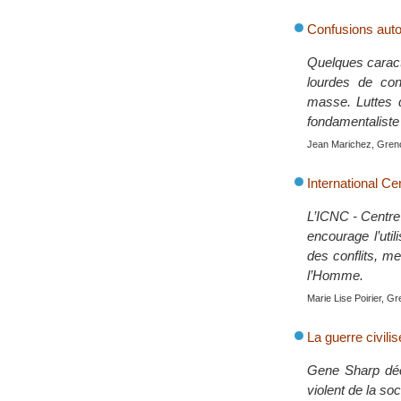
Confusions auto
Quelques caract
lourdes de con
masse. Luttes 
fondamentaliste 
Jean Marichez, Grenob
International Ce
L’ICNC - Centre 
encourage l’util
des conflits, m
l’Homme.
Marie Lise Poirier, Gr
La guerre civili
Gene Sharp décr
violent de la so