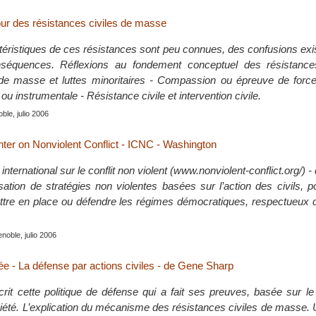
ur des résistances civiles de masse
éristiques de ces résistances sont peu connues, des confusions exis
séquences. Réflexions au fondement conceptuel des résistances
de masse et luttes minoritaires - Compassion ou épreuve de forc
ou instrumentale - Résistance civile et intervention civile.
le, julio 2006
nter on Nonviolent Conflict - ICNC - Washington
international sur le conflit non violent (www.nonviolent-conflict.org/) 
isation de stratégies non violentes basées sur l’action des civils, 
ettre en place ou défendre les régimes démocratiques, respectueux 
enoble, julio 2006
sée - La défense par actions civiles - de Gene Sharp
it cette politique de défense qui a fait ses preuves, basée sur le
ciété. L’explication du mécanisme des résistances civiles de masse. 