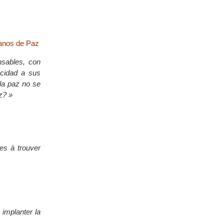
sanos de Paz
nsables, con
acidad a sus
la paz no se
z? »
les à trouver
 implanter la