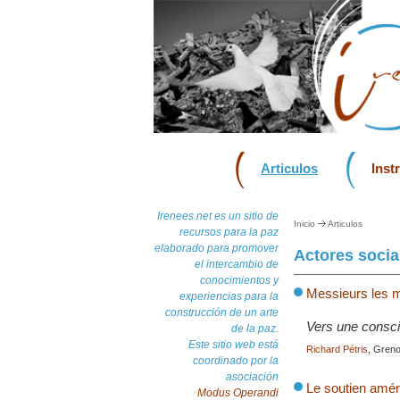
Articulos
Inst
Irenees.net es un sitio de
Inicio
Articulos
recursos para la paz
elaborado para promover
Actores socia
el intercambio de
conocimientos y
Messieurs les mil
experiencias para la
construcción de un arte
Vers une consci
de la paz.
Este sitio web está
Richard Pétris
, Greno
coordinado por la
asociación
Le soutien amér
Modus Operandi