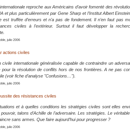
ternationale reproche aux Américains d’avoir fomenté des révolutio
 et plus particulièrement par Gene Sharp et l’Institut Albert Einstein 
est truffée d’erreurs et n’a pas de fondement. Il n’en faut pas mo
tances civiles à l’extérieur. Surtout il faut développer la reche
te.
le, julio 2006
r actions civiles
 civile internationale généralisée capable de contraindre un adversai
te pour la résolution de conflits hors de nos frontières. A ne pas c
ivile (voir fiche d’analyse "Confusions…").
le, julio 2006
éussite des résistances civiles
uations et à quelles conditions les stratégies civiles sont elles en
pouvoir, talons d’Achille de l’adversaire. Les stratégies. Le vérita
aincre sans armes. Que faire aujourd’hui pour progresser ?
le, julio 2006