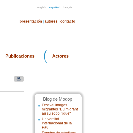
english
español
français
presentación
|
autores
|
contacto
Publicaciones
Actores
Blog de Modop
Festival Images
migrantes "Du migrant
au sujet politique"
Universitat
Internacional de la
Pau