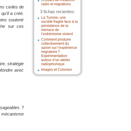
Écoutes de créations
radio et migrations
ns civiles de
3 fichas recientes:
qu’il a créé.
La Tunisie, une
ins soutenir
société fragile face à la
rche sur ces
persistance de la
menace de
l’extrémisme violent
Comment produire
collectivement du
savoir sur l’expérience
migratoire ?
Expérimentation
autour d’un atelier
re, stratégie
radiophonique
onfondre avec
Images et Colonies
visageables ?
ble mécanisme