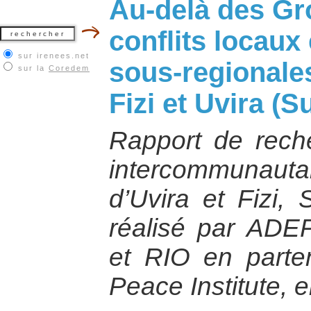
Au-delà des Gr
conflits locaux
sur irenees.net
sous-regionale
sur la
Coredem
Fizi et Uvira (
Rapport de reche
intercommunaut
d’Uvira et Fizi,
réalisé par ADEP
et RIO en parten
Peace Institute, 