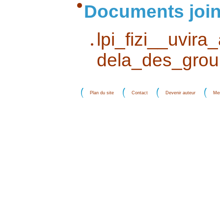
Documents join
lpi_fizi__uvira
dela_des_grou
Plan du site
Contact
Devenir auteur
Men