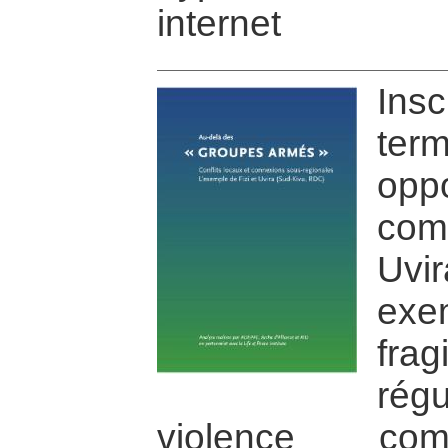
internet
Ins
ter
o
com
Uvir
exe
fra
ré
violence 