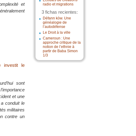
Écoutes de créations
omplexité et
radio et migrations
 généralement
3 fichas recientes:
Défann kòw. Une
généalogie de
l’autodéfense
Le Droit à la ville
Cameroun : Une
approche critique de la
notion de l’ethnie à
partir de Baba Simon
1/3
investit le
urd’hui sont
 l’importance
cident et une
 a conduit le
és militaires
on contre un