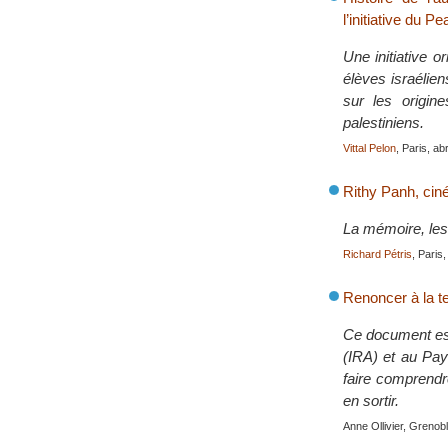
l’initiative du 
Une initiative o
élèves israélie
sur les origines
palestiniens.
Vittal Pelon
, Paris, ab
Rithy Panh, ci
La mémoire, les
Richard Pétris
, Paris
Renoncer à la t
Ce document est
(IRA) et au Pay
faire comprendr
en sortir.
Anne Ollivier, Grenob