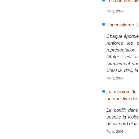
Le choc des civ
Paris, 2006
L’orientalisme.
Chaque époque e
renforce les 
représentation 
l’Autre - est, 
simplement sur 
C’est là, dit-il,
Paris, 2006
La division de
perspective des 
Le conflit dan
suscite la viol
désaccord et la c
Paris, 2006