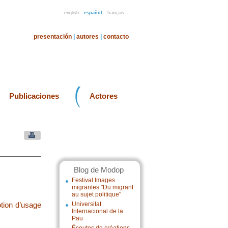
english
español
français
presentación
|
autores
|
contacto
Publicaciones
Actores
Blog de Modop
Festival Images
migrantes "Du migrant
au sujet politique"
otion d’usage
Universitat
Internacional de la
Pau