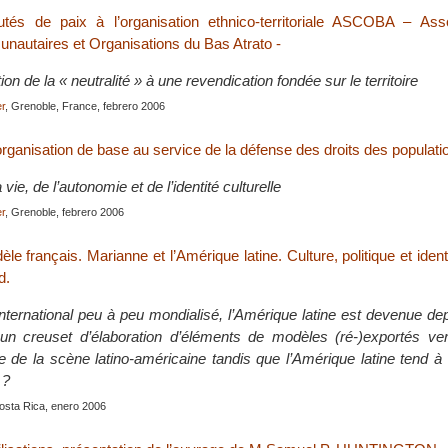
s de paix à l’organisation ethnico-territoriale ASCOBA – Asso
autaires et Organisations du Bas Atrato -
on de la « neutralité » à une revendication fondée sur le territoire
r
, Grenoble, France, febrero 2006
anisation de base au service de la défense des droits des populati
vie, de l’autonomie et de l’identité culturelle
r
, Grenoble, febrero 2006
le français. Marianne et l’Amérique latine. Culture, politique et iden
d.
nternational peu à peu mondialisé, l’Amérique latine est devenue dep
un creuset d’élaboration d’éléments de modèles (ré-)exportés ver
le de la scène latino-américaine tandis que l’Amérique latine tend à 
 ?
Costa Rica, enero 2006