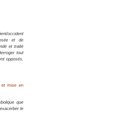
ient/occident
ensée et de
ndé et traité
terroger tout
ment opposés.
s et mise en
mbolique que
 exacerber le