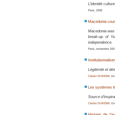
L’identité cultur
Paris, 2008
Macedonia count
Macedonia was s
break-up of Yu
independence.
Paris, noviembre 200
Institutionnalise
Légitimité et dé
Claske DIJKEMA
, Gr
Les systèmes tra
Source d’inspira
Claske DIJKEMA
, Gr
Histoire de l’a