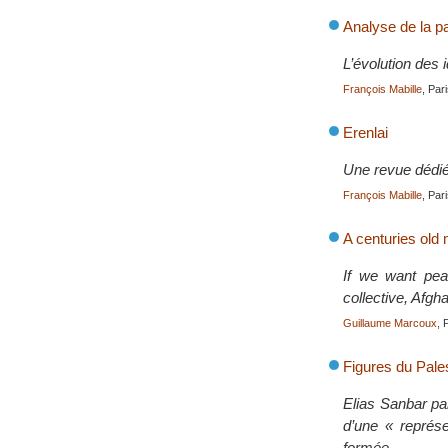
Analyse de la p
L’évolution des 
François Mabille
, Par
Erenlai
Une revue dédiée
François Mabille
, Par
A centuries old 
If we want pea
collective, Afgh
Guillaume Marcoux
, 
Figures du Pales
Elias Sanbar part
d’une « représe
formée.