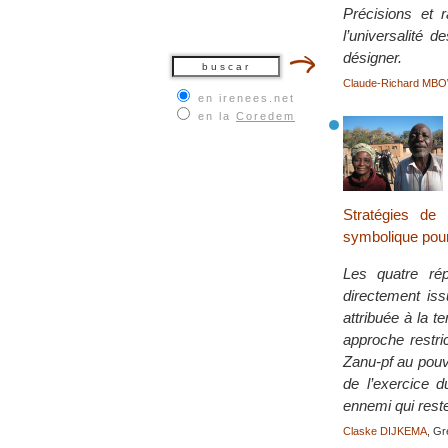
Précisions et r
l’universalité 
désigner.
Claude-Richard M
en irenees.net
en la
Coredem
Stratégies de
symbolique pour 
Les quatre rép
directement iss
attribuée à la t
approche restric
Zanu-pf au pouvo
de l’exercice 
ennemi qui reste
Claske DIJKEMA
, G