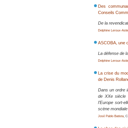
Des communauté
Conseils Commun
De la revendicati
Delphine Leroux-Astie
ASCOBA, une org
La défense de la 
Delphine Leroux-Astie
La crise du modè
de Denis Rollan
Dans un ordre i
de XXe siècle 
l’Europe sort-el
scène mondiale
José Pablo Batista
, 