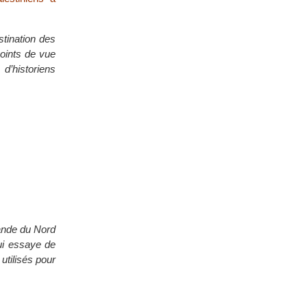
stination des
points de vue
 d’historiens
lande du Nord
ui essaye de
utilisés pour