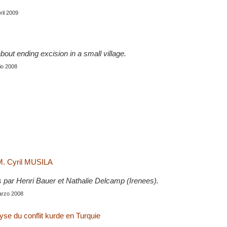
bril 2009
about ending excision in a small village.
nio 2008
M. Cyril MUSILA
s par Henri Bauer et Nathalie Delcamp (Irenees).
marzo 2008
yse du conflit kurde en Turquie