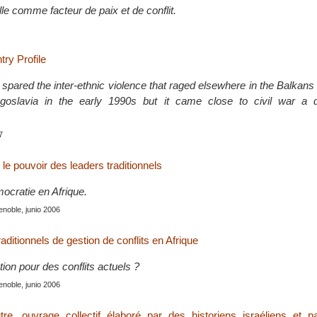
elle comme facteur de paix et de conflit.
ry Profile
pared the inter-ethnic violence that raged elsewhere in the Balkans 
goslavia in the early 1990s but it came close to civil war a 
7
r le pouvoir des leaders traditionnels
mocratie en Afrique.
enoble, junio 2006
ditionnels de gestion de conflits en Afrique
tion pour des conflits actuels ?
enoble, junio 2006
utre, ouvrage collectif élaboré par des historiens israéliens et p