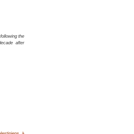
following the
decade after
alestiniens à