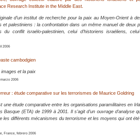
Peace Research Institute in the Middle East.
riginale d’un institut de recherche pour la paix au Moyen-Orient à de
ns et palestiniens : la confrontation dans un même manuel de deux 
 du conflit israélo-palestinien, celui d’historiens israéliens, celui
ril 2006
néaste cambodgien
 images et la paix
, marzo 2006
erreur : étude comparative sur les terrorismes de Maurice Goldring
 une étude comparative entre les organisations paramilitaires en Ir
s Basque (ETA) de 1999 à 2001. Il s’agit d’un ouvrage d’analyse q
e les différents mécanismes du terrorisme et les moyens qui ont été 
le, France, febrero 2006