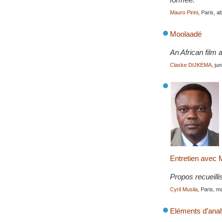
Mauro Pirini
, Paris, a
Moolaadé
An African film 
Claske DIJKEMA
, ju
Entretien avec 
Propos recueilli
Cyril Musila
, Paris, 
Eléments d’anal