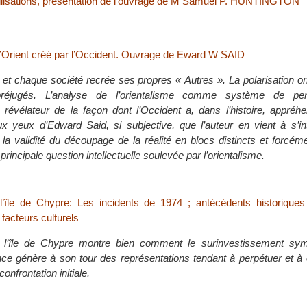
ilisations, présentation de l’ouvrage de M Samuel P. HUNTINGTON
 L’Orient créé par l’Occident. Ouvrage de Eward W SAID
t chaque société recrée ses propres « Autres ». La polarisation or
préjugés. L’analyse de l’orientalisme comme système de p
- révélateur de la façon dont l’Occident a, dans l’histoire, appréhe
aux yeux d’Edward Said, si subjective, que l’auteur en vient à s’in
la validité du découpage de la réalité en blocs distincts et forcé
 la principale question intellectuelle soulevée par l’orientalisme.
 l’île de Chypre: Les incidents de 1974 ; antécédents historique
facteurs culturels
s l’île de Chypre montre bien comment le surinvestissement sy
ence génère à son tour des représentations tendant à perpétuer et à
onfrontation initiale.