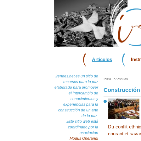
Articulos
Inst
Irenees.net es un sitio de
Inicio
Articulos
recursos para la paz
elaborado para promover
Construcción y
el intercambio de
conocimientos y
experiencias para la
construcción de un arte
de la paz.
Este sitio web está
Du conflit ethni
coordinado por la
asociación
courant et savan
Modus Operandi