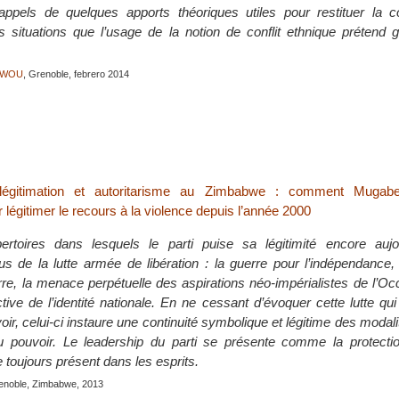
appels de quelques apports théoriques utiles pour restituer la c
des situations que l’usage de la notion de conflit ethnique prétend
BOWOU
, Grenoble, febrero 2014
 légitimation et autoritarisme au Zimbabwe : comment Mugabe 
légitimer le recours à la violence depuis l’année 2000
ertoires dans lesquels le parti puise sa légitimité encore aujo
us de la lutte armée de libération : la guerre pour l’indépendance,
erre, la menace perpétuelle des aspirations néo-impérialistes de l’Oc
tive de l’identité nationale. En ne cessant d’évoquer cette lutte qui
ir, celui-ci instaure une continuité symbolique et légitime des modalit
du pouvoir. Le leadership du parti se présente comme la protecti
 toujours présent dans les esprits.
renoble, Zimbabwe, 2013