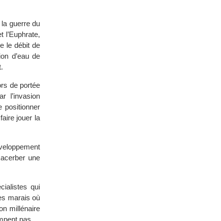
 la guerre du
t l’Euphrate,
e le débit de
tion d’eau de
.
ors de portée
r l’invasion
e positionner
aire jouer la
éveloppement
exacerber une
ialistes qui
es marais où
ion millénaire
ompent pas.