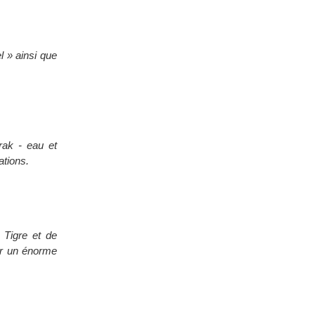
l » ainsi que
rak - eau et
ations.
 Tigre et de
ner un énorme