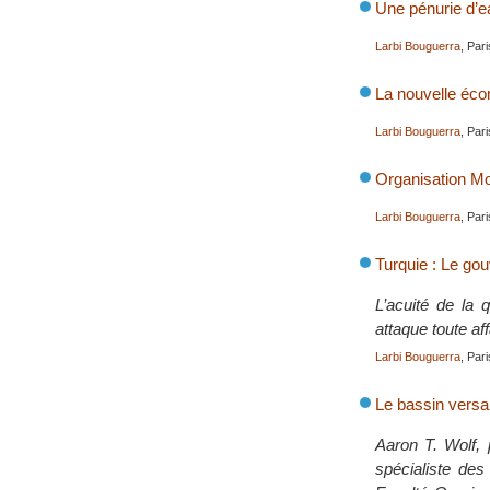
Une pénurie d’e
Larbi Bouguerra
, Par
La nouvelle éco
Larbi Bouguerra
, Par
Organisation Mo
Larbi Bouguerra
, Par
Turquie : Le gou
L’acuité de la 
attaque toute af
Larbi Bouguerra
, Par
Le bassin versan
Aaron T. Wolf, 
spécialiste des