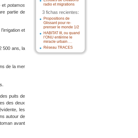
Écoutes de créations
radio et migrations
» et
potamos
ure partie de
3 fichas recientes:
Propositions de
Glissant pour re-
prenser le monde 1/2
irrigation et
HABITAT III, ou quand
l’ONU entérine le
miracle urbain….
Réseau TRACES
2 500 ans, la
ons de la mer
s.
 des puits de
uses des deux
évidente, les
ons autour de
ottoman avant