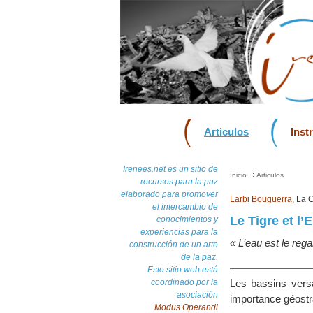
Articulos
Inst
Irenees.net es un sitio de
Inicio
Articulos
recursos para la paz
elaborado para promover
Larbi Bouguerra
, La 
el intercambio de
Le Tigre et l’E
conocimientos y
experiencias para la
« L’eau est le reg
construcción de un arte
de la paz.
Este sitio web está
coordinado por la
Les bassins versa
asociación
importance géostra
Modus Operandi