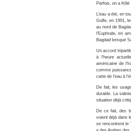
Parfois, on a frôlé
L’eau a été, en to
Golfe, en 1991, l
au nord de Bagdad.
l’Euphrate, en amo
Bagdad lorsque Sa
Un accord triparti
à l’heure actuell
américaine de l’Ir
comme puissances r
carte de l’eau à l
De fait, les usa
durable. La salin
situation déjà criti
De ce fait, des 
voient déjà dans 
se rencontrent le T
« des Arabes des m