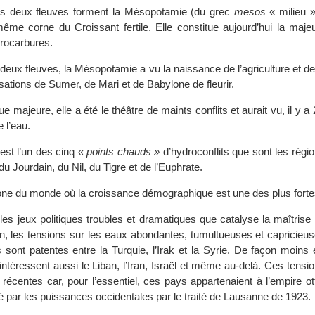
es deux fleuves forment la Mésopotamie (du grec
mesos
« milieu 
-même corne du Croissant fertile. Elle constitue aujourd’hui la maje
drocarbures.
deux fleuves, la Mésopotamie a vu la naissance de l’agriculture et de l’
isations de Sumer, de Mari et de Babylone de fleurir.
 majeure, elle a été le théâtre de maints conflits et aurait vu, il y a 
 l’eau.
 est l’un des cinq
« points chauds »
d’hydroconflits que sont les régi
u Jourdain, du Nil, du Tigre et de l’Euphrate.
one du monde où la croissance démographique est une des plus forte
 les jeux politiques troubles et dramatiques que catalyse la maîtrise
ion, les tensions sur les eaux abondantes, tumultueuses et capricie
 sont patentes entre la Turquie, l’Irak et la Syrie. De façon moins 
intéressent aussi le Liban, l’Iran, Israël et même au-delà. Ces tensi
t, récentes car, pour l’essentiel, ces pays appartenaient à l’empire 
cé par les puissances occidentales par le traité de Lausanne de 1923.