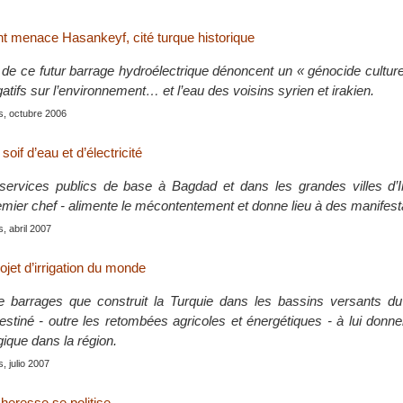
t menace Hasankeyf, cité turque historique
 de ce futur barrage hydroélectrique dénoncent un « génocide culture
tifs sur l’environnement… et l’eau des voisins syrien et irakien.
is, octubre 2006
soif d’eau et d’électricité
services publics de base à Bagdad et dans les grandes villes d’I
remier chef - alimente le mécontentement et donne lieu à des manifest
s, abril 2007
ojet d’irrigation du monde
 barrages que construit la Turquie dans les bassins versants du
destiné - outre les retombées agricoles et énergétiques - à lui don
ique dans la région.
s, julio 2007
heresse se politise