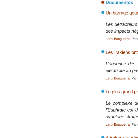
Documentos
Un barrage géan
Les détracteurs
des impacts néga
Larbi Bouguerra
, Par
Les Irakiens ont 
L’absence des 
électricité au p
Larbi Bouguerra
, Pari
Le plus grand pr
Le complexe de
l’Euphrate est 
avantage stratég
Larbi Bouguerra
, Pari
A Ankara, la séc