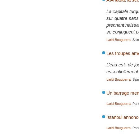
La capitale turq
sur quatre sans 
prennent naissa
se conjuguent po
Larbi Bouguerra
, Sai
Les troupes amér
L’eau est, de jo
essentiellement 
Larbi Bouguerra
, Sai
Un barrage mena
Larbi Bouguerra
, Par
Istanbul annonc
Larbi Bouguerra
, Par