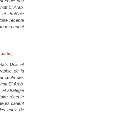
ui coule des
hott El Arab.
 et stratégie
toire récente
teurs parlent
partie)
Etats Unis et
raphie de la
ui coule des
hott El Arab.
 et stratégie
toire récente
teurs parlent
 des eaux de