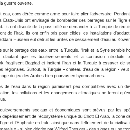
 la guerre ouverte.
ut cas, considérée comme arme pour faire plier l’adversaire. Pendant
es Etats-Unis ont envisagé de bombarder des barrages sur le Tigre e
 Ils ont discuté de la possibilité de demander à la Turquie de réduir
nt de l’Irak. Ils ont enfin pris pour cibles les installations d’adduc
ddam Hussein eut détruit les unités de dessalement d’eau au Koweït
te sur le partage des eaux entre la Turquie, l’Irak et la Syrie semble h
e d’autant que les bouleversements et la confusion introduits pa
ak fragilisent Bagdad et incitent l’Iran et la Turquie à essayer de s
égionales. Surtout, la Turquie – château d’eau de la région - veut f
’image du jeu des Arabes bien pourvus en hydrocarbures.
ges de l’eau dans la région paraissent peu compatibles avec un d
isation, les pollutions et les changements climatiques ne feront qu’
que.
bouleversements sociaux et économiques sont prévus par les spéc
le dépérissement de l’écosystème unique du Chott El Arab, la zone d
igre et l’Euphrate en Irak, ainsi que dans l’effritement de la civilisat
arais » - si bien décrite par Wilfred Thesiger - des signes qui ne tr