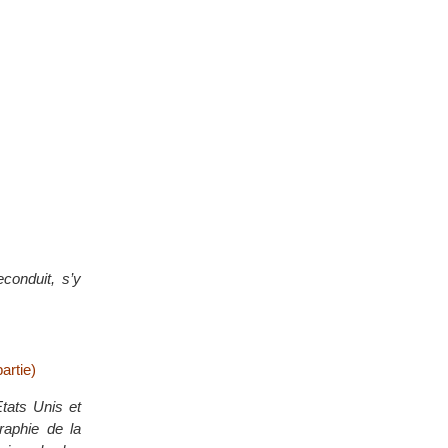
econduit, s’y
artie)
Etats Unis et
raphie de la