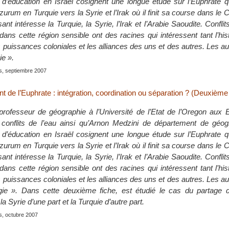
d’éducation en Israël cosignent une longue étude sur l’Euphrate q
rum en Turquie vers la Syrie et l’Irak où il finit sa course dans le C
nt intéresse la Turquie, la Syrie, l’Irak et l’Arabie Saoudite. Conflits
dans cette région sensible ont des racines qui intéressent tant l’his
 puissances coloniales et les alliances des uns et des autres. Les au
ie ».
is, septiembre 2007
t de l’Euphrate : intégration, coordination ou séparation ? (Deuxième 
professeur de géographie à l’Université de l’Etat de l’Oregon aux 
 conflits de l’eau ainsi qu’Arnon Medzini de département de géog
d’éducation en Israël cosignent une longue étude sur l’Euphrate q
rum en Turquie vers la Syrie et l’Irak où il finit sa course dans le C
nt intéresse la Turquie, la Syrie, l’Irak et l’Arabie Saoudite. Conflits
dans cette région sensible ont des racines qui intéressent tant l’his
 puissances coloniales et les alliances des uns et des autres. Les au
égie ». Dans cette deuxième fiche, est étudié le cas du partage
la Syrie d’une part et la Turquie d’autre part.
is, octubre 2007