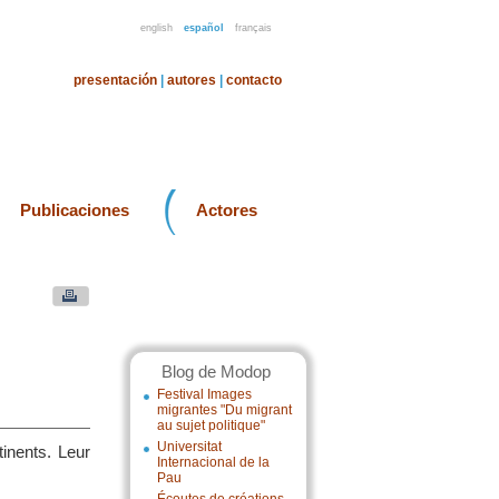
english
español
français
presentación
|
autores
|
contacto
Publicaciones
Actores
Blog de Modop
Festival Images
migrantes "Du migrant
au sujet politique"
Universitat
inents. Leur
Internacional de la
Pau