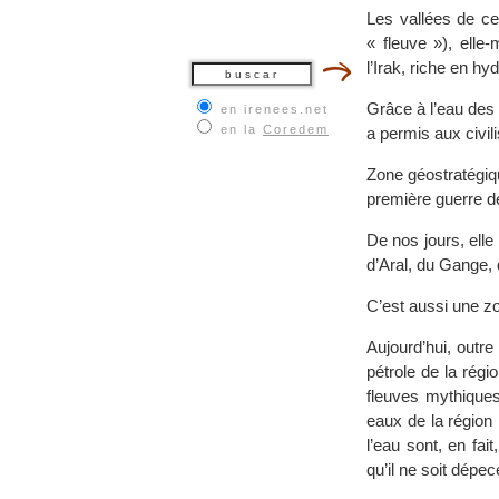
Les vallées de c
« fleuve »), elle
l’Irak, riche en hy
Grâce à l’eau des 
en irenees.net
en la
Coredem
a permis aux civil
Zone géostratégique
première guerre de
De nos jours, elle
d’Aral, du Gange, d
C’est aussi une z
Aujourd’hui, outre
pétrole de la rég
fleuves mythiques
eaux de la région 
l’eau sont, en fai
qu’il ne soit dépe