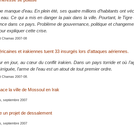
ue manque d’eau. En plein été, ses quatre millions d’habitants ont vé
eau. Ce qui a mis en danger la paix dans la ville. Pourtant, le Tigre 
nce dans ce pays. Problème de gouvernance, politique et changemen
ur expliquer cette crise.
nt Chamas 2007-08
icaines et irakiennes tuent 33 insurgés lors d’attaques aériennes.
ur en jour, au cœur du conflit irakien. Dans un pays torride et où l’ag
irriguée, l’arme de l’eau est un atout de tout premier ordre.
nt Chamas 2007-08.
ce la ville de Mossoul en Irak
is, septiembre 2007
e un projet de dessalement
is, septiembre 2007