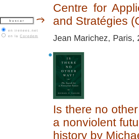
Centre for Appl
and Stratégies
en irenees.net
Jean Marichez, Paris,
en la
Coredem
Is there no othe
a nonviolent futu
history by Micha