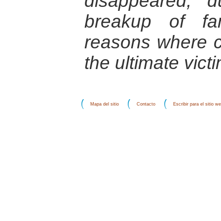
disappeared; d
breakup of fa
reasons where 
the ultimate vict
Mapa del sitio
Contacto
Escribir para el sitio w