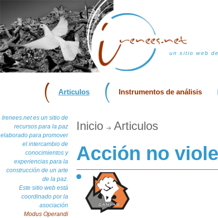
un sitio web d
Articulos
Instrumentos de análisis
Irenees.net es un sitio de
Inicio
Articulos
recursos para la paz
elaborado para promover
el intercambio de
Acción no viol
conocimientos y
experiencias para la
construcción de un arte
de la paz.
Este sitio web está
coordinado por la
asociación
Modus Operandi