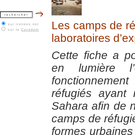
Les camps de ré
sur irenees.net
sur la
Coredem
laboratoires d’e
Cette fiche a po
en lumière l’
fonctionnem
réfugiés ayant 
Sahara afin de 
camps de réfugi
formes urbaines