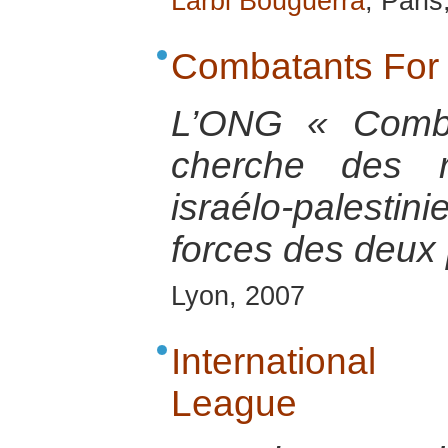
Larbi Bouguerra
, Paris
Combatants For
L’ONG « Comba
cherche des r
israélo-palesti
forces des deux
Lyon, 2007
International
League