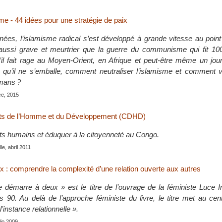
me - 44 idées pour une stratégie de paix
ées, l’islamisme radical s’est développé à grande vitesse au point
 aussi grave et meurtrier que la guerre du communisme qui fit 100
’il fait rage au Moyen-Orient, en Afrique et peut-être même un jou
qu’il ne s’emballe, comment neutraliser l’islamisme et comment v
mans ?
ce, 2015
its de l’Homme et du Développement (CDHD)
ts humains et éduquer à la citoyenneté au Congo.
le, abril 2011
x : comprendre la complexité d’une relation ouverte aux autres
 démarre à deux » est le titre de l’ouvrage de la féministe Luce Ir
 90. Au delà de l’approche féministe du livre, le titre met au cen
’instance relationnelle ».
ulio 2009