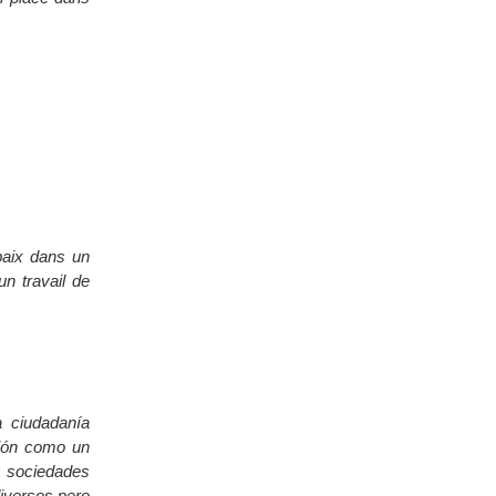
paix dans un
un travail de
a ciudadanía
ción como un
as sociedades
diversos pero