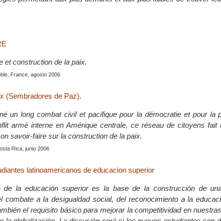
RE
e et construction de la paix.
ble, France, agosto 2006
x (Sembradores de Paz).
é un long combat civil et pacifique pour la démocratie et pour la 
flit armé interne en Amérique centrale, ce réseau de citoyens fait 
on savoir-faire sur la construction de la paix.
osta Rica, junio 2006
diantes latinoamericanos de educacion superior
n de la educación superior es la base de la construcción de un
l combate a la desigualdad social, del reconocimiento a la educa
ambién el requisito básico para mejorar la competitividad en nuestr
e la globalización. La discusión será si los nuevos estudiantes son 