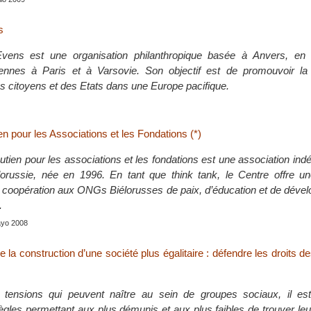
s
vens est une organisation philanthropique basée à Anvers, en 
tennes à Paris et à Varsovie. Son objectif est de promouvoir la 
 citoyens et des Etats dans une Europe pacifique.
n pour les Associations et les Fondations (*)
utien pour les associations et les fondations est une association in
lorussie, née en 1996. En tant que think tank, le Centre offre u
e coopération aux ONGs Biélorusses de paix, d’éducation et de déve
.
ayo 2008
e la construction d’une société plus égalitaire : défendre les droits 
s tensions qui peuvent naître au sein de groupes sociaux, il es
règles permettant aux plus démunis et aux plus faibles de trouver le