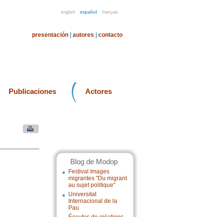
english
español
français
presentación
|
autores
|
contacto
Publicaciones
Actores
Blog de Modop
Festival Images
migrantes "Du migrant
au sujet politique"
Universitat
Internacional de la
Pau