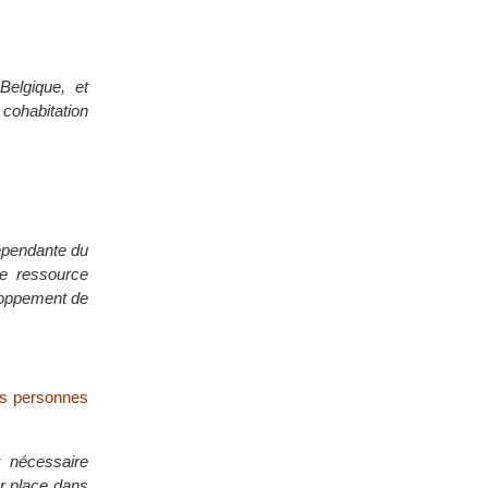
Belgique, et
cohabitation
dépendante du
ne ressource
loppement de
des personnes
t nécessaire
ur place dans