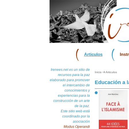
Articulos
Inst
Irenees.net es un sitio de
Inicio
Articulos
recursos para la paz
elaborado para promover
Educación a l
el intercambio de
conocimientos y
experiencias para la
construcción de un arte
de la paz.
Este sitio web está
coordinado por la
asociación
Modus Operandi