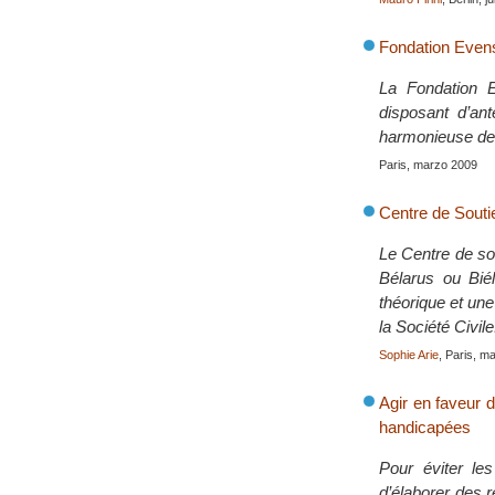
Fondation Even
La Fondation E
disposant d’an
harmonieuse des
Paris, marzo 2009
Centre de Soutie
Le Centre de so
Bélarus ou Bié
théorique et un
la Société Civile
Sophie Arie
, Paris, m
Agir en faveur d
handicapées
Pour éviter le
d’élaborer des 