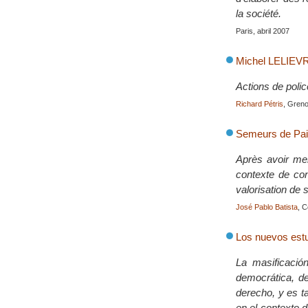
la société.
Paris, abril 2007
Michel LELIEV
Actions de polic
Richard Pétris
, Greno
Semeurs de Pai
Après avoir men
contexte de con
valorisation de s
José Pablo Batista
, C
Los nuevos estu
La masificació
democrática, de
derecho, y es t
en el contexto d