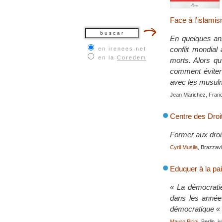
Face à l’islamis
En quelques ann
conflit mondial
en irenees.net
en la
Coredem
morts. Alors qu
comment éviter 
avec les musul
Jean Marichez, Fran
Centre des Dro
Former aux droi
Cyril Musila
, Brazzavil
Eduquer à la pai
« La démocratie
dans les années
démocratique « l
Mauro Pirini
, Berlin, j