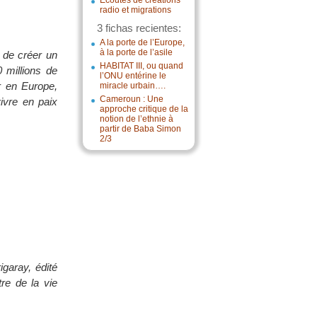
Écoutes de créations
radio et migrations
3 fichas recientes:
A la porte de l’Europe,
à la porte de l’asile
 de créer un
HABITAT III, ou quand
 millions de
l’ONU entérine le
r en Europe,
miracle urbain….
Cameroun : Une
ivre en paix
approche critique de la
notion de l’ethnie à
partir de Baba Simon
2/3
igaray, édité
tre de la vie