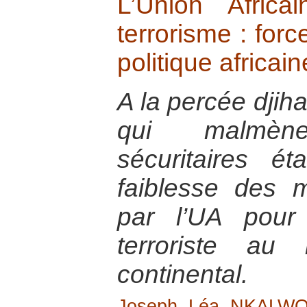
L’Union Afric
terrorisme : forc
politique africai
A la percée djih
qui malmèn
sécuritaires ét
faiblesse des 
par l’UA pour
terroriste au
continental.
Joseph Léa NKALW