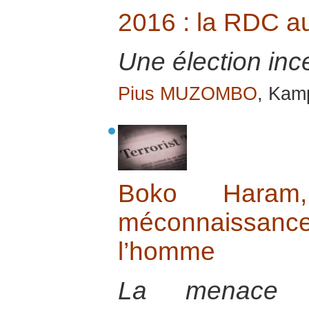
2016 : la RDC au
Une élection ince
Pius MUZOMBO
, Kamp
Boko Haram, 
méconnaissan
l’homme
La menace c