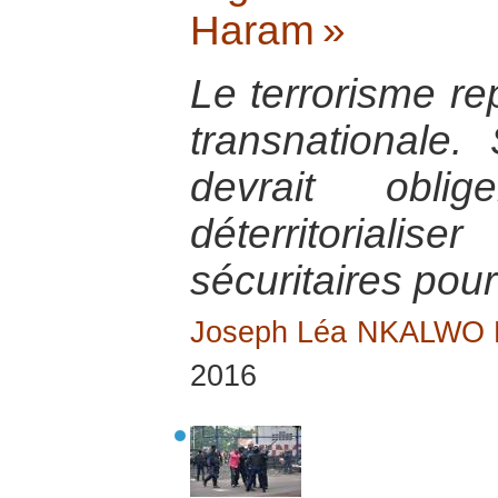
Haram »
Le terrorisme r
transnationale. S
devrait obl
déterritorial
sécuritaires pour
Joseph Léa NKALWO
2016