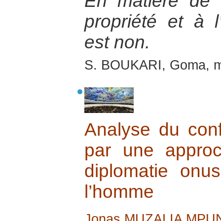
En matière de d
propriété et à l
est non.
S. BOUKARI, Goma, m
Analyse du conf
par une approc
diplomatie onu
l’homme
Jonas MUZALIA MPU