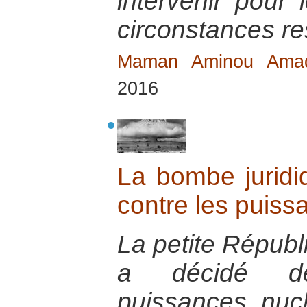
intervenir pour 
circonstances res
Maman Aminou Am
2016
La bombe juridi
contre les puiss
La petite Républ
a décidé de
puissances nuc