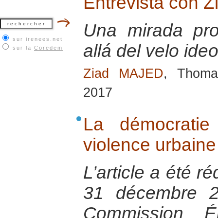
Entrevista con Z
Una mirada pro
sur irenees.net
allá del velo ide
sur la
Coredem
Ziad MAJED
, Thoma
2017
La démocratie
violence urbain
L’article a été r
31 décembre 2
Commission Ép