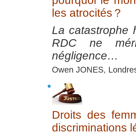
pourquoi le mon
les atrocités ?
La catastrophe h
RDC ne méri
négligence…
Owen JONES, Londres
Droits des fem
discriminations l