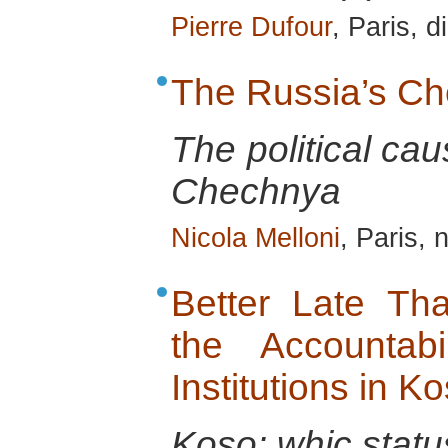
Pierre Dufour
, Paris, 
The Russia’s C
The political cau
Chechnya
Nicola Melloni
, Paris,
Better Late Th
the Accountabil
Institutions in K
Koso: whic stat