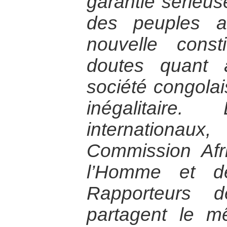
garantie sérieus
des peuples a
nouvelle const
doutes quant à
société congola
inégalitaire.
internation
Commission Afr
l’Homme et d
Rapporteurs d
partagent le m