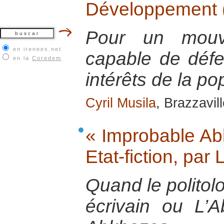
Développement 
Pour un mouv
en irenees.net
capable de défen
en la
Coredem
intérêts de la po
Cyril Musila
, Brazzavill
« Improbable Abk
Etat-fiction, pa
Quand le politol
écrivain ou L’