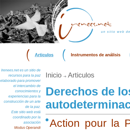
un sitio web d
Articulos
Instrumentos de análisis
Irenees.net es un sitio de
Inicio
Articulos
recursos para la paz
elaborado para promover
el intercambio de
Derechos de lo
conocimientos y
experiencias para la
autodetermina
construcción de un arte
de la paz.
Este sitio web está
coordinado por la
Action pour la P
asociación
Modus Operandi