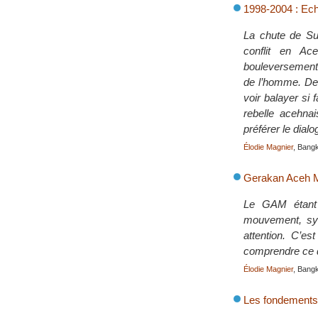
1998-2004 : Ech
La chute de Suh
conflit en Ac
bouleversement a
de l’homme. Des
voir balayer si
rebelle acehna
préférer le dial
Élodie Magnier
, Bang
Gerakan Aceh M
Le GAM étant l
mouvement, sym
attention. C’es
comprendre ce qu
Élodie Magnier
, Bang
Les fondements d