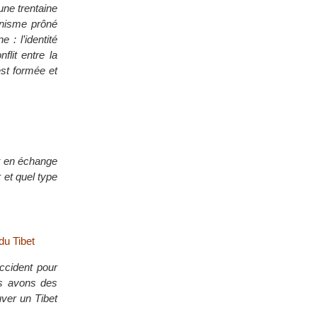
une trentaine
nnisme prôné
 : l’identité
flit entre la
est formée et
t en échange
 et quel type
du Tibet
cident pour
us avons des
uver un Tibet