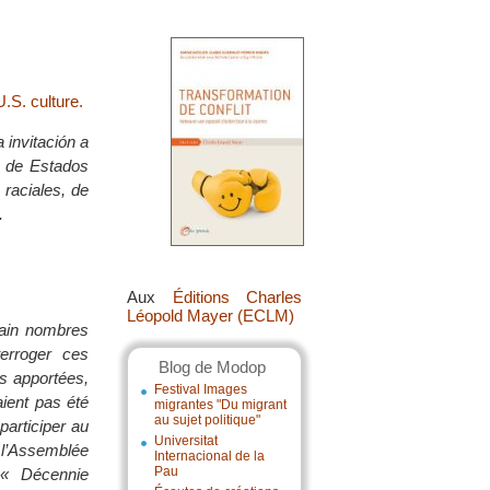
.S. culture.
 invitación a
a de Estados
 raciales, de
.
Aux
Éditions Charles
Léopold Mayer (ECLM)
tain nombres
erroger ces
Blog de Modop
es apportées,
Festival Images
aient pas été
migrantes "Du migrant
au sujet politique"
participer au
Universitat
e l’Assemblée
Internacional de la
Pau
 « Décennie