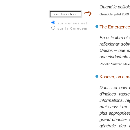
Quand le polito
Grenoble, juillet 2009
sur irenees.net
The Emergence o
sur la
Coredem
En este libro el
reflexionar sob
Unidos – que ex
una ciudadanía a
Rodolfo Salazar, Mexi
Kosovo, on a ma
Dans cet ouvrag
d’indices rass
informations, re
mais aussi me d
plus appropriées
grand chantier 
générale des 