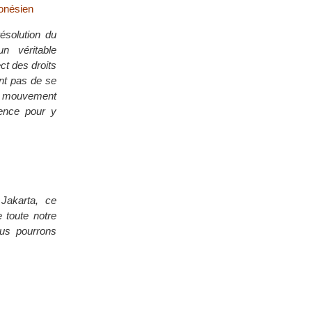
onésien
ésolution du
n véritable
ct des droits
nt pas de se
le mouvement
lence pour y
Jakarta, ce
 toute notre
ous pourrons