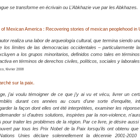
logue se transforme en écrivain ou L’Abkhazie vue par les Abkhazes.
f Mexican America : Recovering stories of mexican peoplehood in U
 autor realiza una labor de arqueología cultural, que termina siendo una
re los límites de las democracias occidentales – particularmente l
cluyen a los grupos minoritarios, definidos como tales en términos
ctiva en términos de derechos civiles, políticos, sociales y laborales
co, février 2008
rché sur la paix.
e, j’ai voulu témoigner de ce que j’y ai vu et vécu, livrer un cer
emblés durant ces années au cours d’une sorte d’enquête, int
garder la façon dont elles ont été interprétées, examiner les répons
emander si d’autres solutions, inspirées par la non-violence, n’aur
 pour traiter les problèmes de la région. Par ce livre, je désire aussi 
ouvert par tous les Prix Nobel de la Paix lorsqu’ils ont obtenu qu
Nations Unies déclare solennellement la décennie 2001-2010