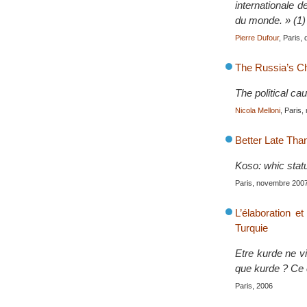
internationale d
du monde. » (1)
Pierre Dufour
, Paris
The Russia’s C
The political c
Nicola Melloni
, Paris
Better Late Than
Koso: whic stat
Paris, novembre 200
L’élaboration et
Turquie
Etre kurde ne vi
que kurde ? Ce co
Paris, 2006