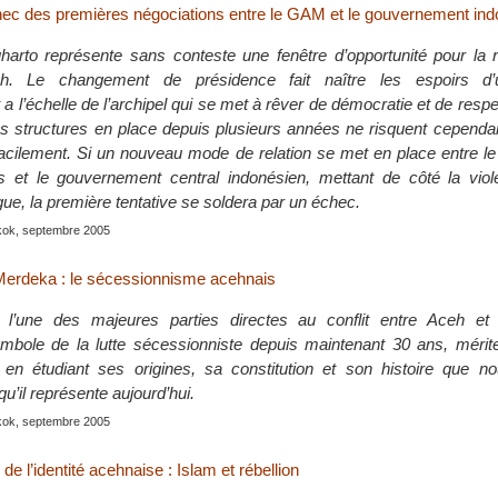
ec des premières négociations entre le GAM et le gouvernement ind
arto représente sans conteste une fenêtre d’opportunité pour la r
eh. Le changement de présidence fait naître les espoirs d’u
 l’échelle de l’archipel qui se met à rêver de démocratie et de respe
 structures en place depuis plusieurs années ne risquent cependa
 facilement. Si un nouveau mode de relation se met en place entre 
is et le gouvernement central indonésien, mettant de côté la vio
ogue, la première tentative se soldera par un échec.
kok, septembre 2005
erdeka : le sécessionnisme acehnais
’une des majeures parties directes au conflit entre Aceh et 
bole de la lutte sécessionniste depuis maintenant 30 ans, mérite
t en étudiant ses origines, sa constitution et son histoire que n
’il représente aujourd’hui.
kok, septembre 2005
e l’identité acehnaise : Islam et rébellion