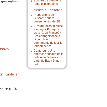
Écoutes de créations
t des enfants
radio et migrations
3 fiches au hasard :
Propositions de
Glissant pour re-
penser le monde 2/2
« Pourquoi as-tu quitté
ton pays? Pourquoi
es-tu là, en France? »
Les étrangers face à
l’injonction
permanente de justifier
leur présence
Kosovo
Cameroun : Une
approche critique de la
notion de l’ethnie à
partir de Baba Simon
2/3
tion Kurde en
primé en tant