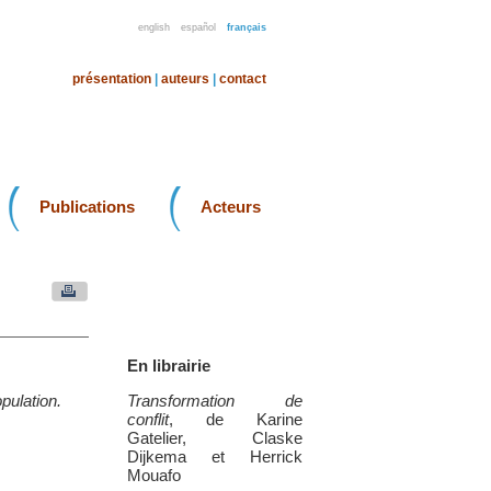
english
español
français
présentation
|
auteurs
|
contact
Publications
Acteurs
En librairie
pulation.
Transformation de
conflit
, de Karine
Gatelier, Claske
Dijkema et Herrick
Mouafo