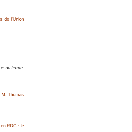
s de l’Union
que du terme,
on M. Thomas
s en RDC : le