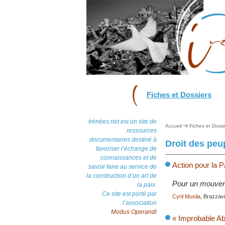
Fiches et Dossiers
Irénées.net est un site de
Accueil
Fiches et Dossi
ressources
documentaires destiné à
Droit des peu
favoriser l’échange de
connaissances et de
Action pour la 
savoir faire au service de
la construction d’un art de
Pour un mouvemen
la paix.
Ce site est porté par
Cyril Musila
, Brazzavil
l’association
Modus Operandi
« Improbable Abk