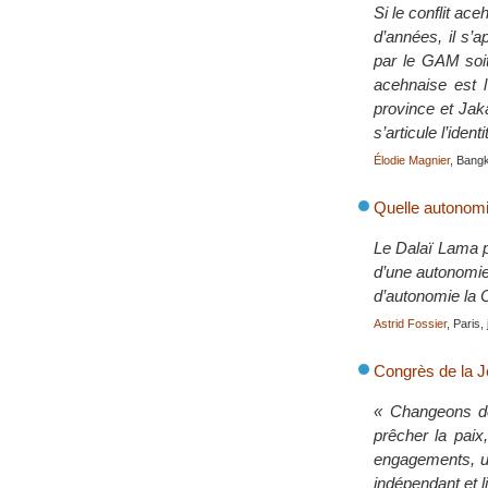
Si le conflit ac
d’années, il s
par le GAM soit
acehnaise est l
province et Jaka
s’articule l’ide
Élodie Magnier
, Bang
Quelle autonomie
Le Dalaï Lama p
d’une autonomie 
d’autonomie la C
Astrid Fossier
, Paris,
Congrès de la Je
« Changeons d
prêcher la paix
engagements, un
indépendant et l