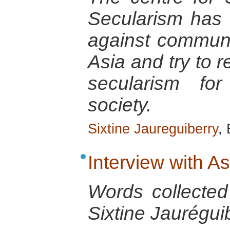
Secularism has f
against communa
Asia and try to r
secularism fo
society.
Sixtine Jaureguiberry
,
Interview with A
Words collecte
Sixtine Jauréguib