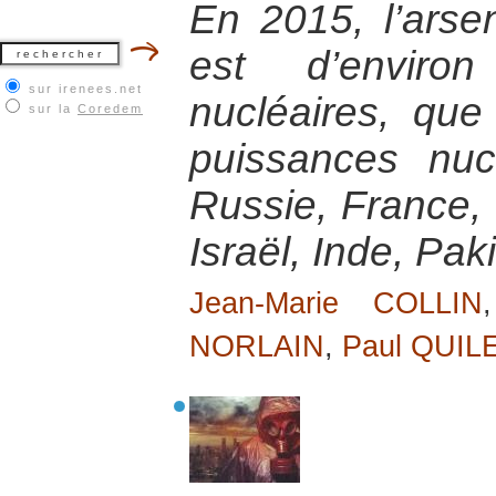
En 2015, l’arse
est d’envir
sur irenees.net
nucléaires, que
sur la
Coredem
puissances nucl
Russie, France,
Israël, Inde, Pa
Jean-Marie COLLIN
NORLAIN
,
Paul QUIL