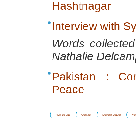
Hashtnagar
Interview with 
Words collecte
Nathalie Delcamp
Pakistan : Con
Peace
Plan du site
Contact
Devenir auteur
Men