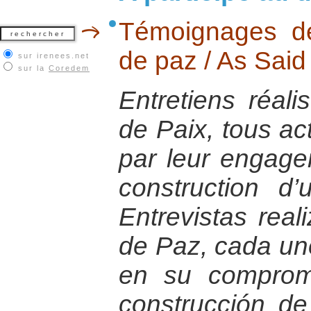
Témoignages de
de paz / As Said
sur irenees.net
sur la
Coredem
Entretiens réali
de Paix, tous ac
par leur engage
construction d
Entrevistas rea
de Paz, cada uno
en su compromi
construcción de