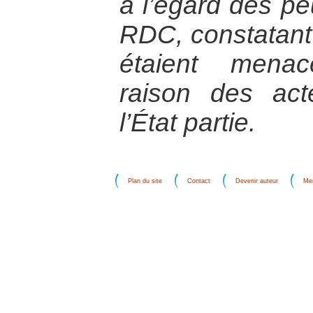
à l’égard des p
RDC, constatant
étaient menac
raison des ac
l’État partie.
Plan du site
Contact
Devenir auteur
Men