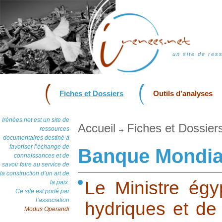
un site de res
Fiches et Dossiers
Outils d’analyses
Irénées.net est un site de
Accueil
Fiches et Dossier
ressources
documentaires destiné à
favoriser l’échange de
Banque Mondia
connaissances et de
savoir faire au service de
la construction d’un art de
Le Ministre égy
la paix.
Ce site est porté par
l’association
hydriques et de l
Modus Operandi