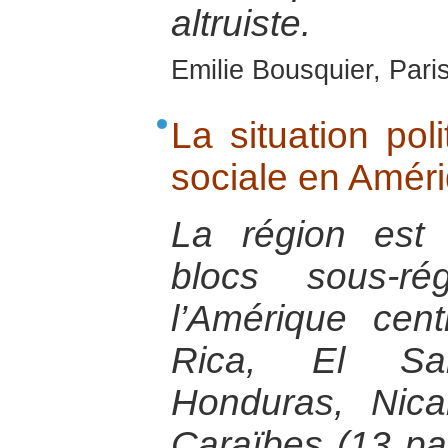
altruiste.
Emilie Bousquier, Pari
La situation pol
sociale en Améri
La région est
blocs sous-ré
l’Amérique cent
Rica, El Sal
Honduras, Nic
Caraïbes (13 pa