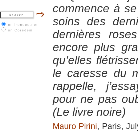
commence à se 
soins des dern
on irenees.net
dernières rose
on
Coredem
encore plus gr
qu’elles flétrisse
le caresse du m
rappelle, j’es
pour ne pas ou
(Le livre noire)
Mauro Pirini
, Paris, Ju