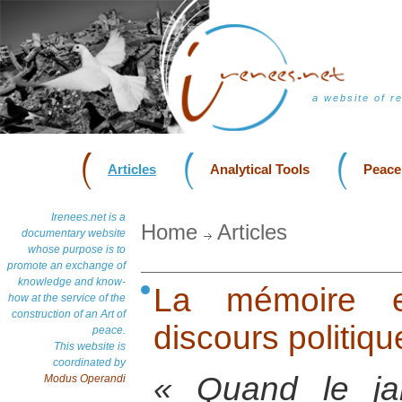
a website of r
Articles
Analytical Tools
Peace
Irenees.net is a
Home
Articles
documentary website
whose purpose is to
promote an exchange of
knowledge and know-
La mémoire et
how at the service of the
construction of an Art of
discours politiqu
peace.
This website is
coordinated by
« Quand le ja
Modus Operandi